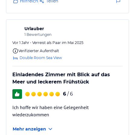
Hilfreich
Teilen
verschobenen Flugzeiten sehr zu Wünschen übrig.
Auch die Transferabsage über die TUI-Seite gestaltete
sich sehr schwierig, sodass nur ein Anruf half. Das
könnte echt besser und einfacher gehen.
Urlauber
1
Bewertungen
Vor 1 Jahr • Verreist als Paar im Mai 2025
Verifizierter Aufenthalt
Double Room Sea View
Einladendes Zimmer mit Blick auf das
Meer und leckerem Frühstück
6
/ 6
Ich hoffe wir haben eine Gelegenheit
wiederzukommen
Mehr anzeigen