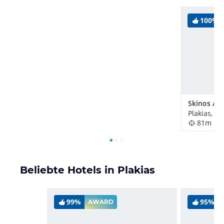
100%
Skinos Ap
Plakias, G
81m
Beliebte Hotels in Plakias
99%
95%
AWARD