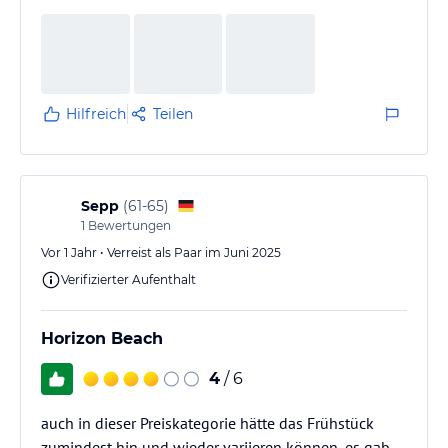
Hilfreich
Teilen
Sepp
(
61-65
)
1
Bewertungen
Vor 1 Jahr • Verreist als Paar im Juni 2025
Verifizierter Aufenthalt
Horizon Beach
4
/ 6
auch in dieser Preiskategorie hätte das Frühstück
zumindest hin und wieder variieren können, es gab