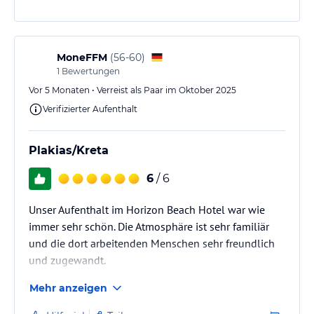
MoneFFM
(
56-60
)
1
Bewertungen
Vor 5 Monaten • Verreist als Paar im Oktober 2025
Verifizierter Aufenthalt
Plakias/Kreta
6
/ 6
Unser Aufenthalt im Horizon Beach Hotel war wie
immer sehr schön. Die Atmosphäre ist sehr familiär
und die dort arbeitenden Menschen sehr freundlich
und zugewandt.
Die Zimmer sind sauber und es fehlt an Nichts.
Mehr anzeigen
Danke!
Der Reiseverlauf ließ mit teilweise um Stunden