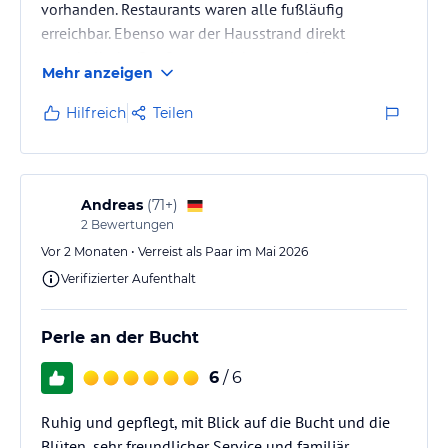
vorhanden. Restaurants waren alle fußläufig
erreichbar. Ebenso war der Hausstrand direkt
unterhalb der Straße, an welchem wenig los war.
Mehr anzeigen
Weiter Buchten und Strände, wie Ammoudi Beach und
Kalypso Beach sind innerhalb 10 Minuten mit dem
Hilfreich
Teilen
Auto erreichbar.
Andreas
(
71+
)
2
Bewertungen
Vor 2 Monaten • Verreist als Paar im Mai 2026
Verifizierter Aufenthalt
Perle an der Bucht
6
/ 6
Ruhig und gepflegt, mit Blick auf die Bucht und die
Blüten, sehr freundlicher Service und familiär.