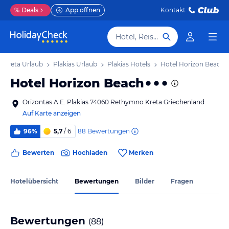
%
Deals
App öffnen
Kontakt
Hotel, Reiseziel
Kreta Urlaub
Plakias Urlaub
Plakias Hotels
Hotel Horizon Beach
Hotel Horizon Beach
Orizontas A.E. Plakias 74060 Rethymno Kreta Griechenland
Auf Karte anzeigen
88
Bewertungen
96%
5,7
/ 6
Bewerten
Hochladen
Merken
Hotelübersicht
Bewertungen
Bilder
Fragen
Bewertungen
(
88
)