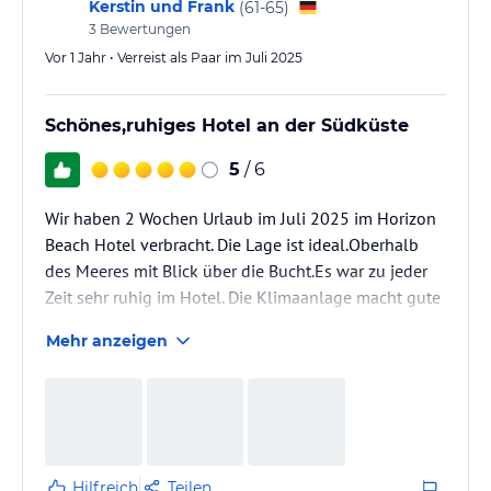
Kerstin und Frank
(
61-65
)
3
Bewertungen
Vor 1 Jahr • Verreist als Paar im Juli 2025
Schönes,ruhiges Hotel an der Südküste
5
/ 6
Wir haben 2 Wochen Urlaub im Juli 2025 im Horizon
Beach Hotel verbracht. Die Lage ist ideal.Oberhalb
des Meeres mit Blick über die Bucht.Es war zu jeder
Zeit sehr ruhig im Hotel. Die Klimaanlage macht gute
Arbeit.Die Betten sind sehr gut. Der kleine Balkon
Mehr anzeigen
wurde von uns am Abend sehr gern genutzt. Wir
waren begeistert und kommen bestimmt wieder.
Die Zimmer sind klein und werden jeden Tag
gereinigt. Ein sehr kleines Bad mit kleiner Dusche
könnte für große Gäste zum Problem werden.
Hilfreich
Teilen