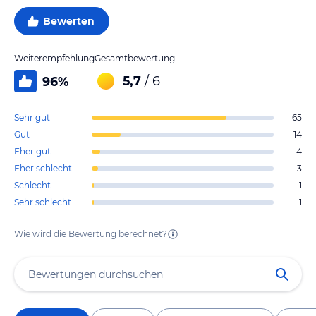
Bewerten
Weiterempfehlung
Gesamtbewertung
5,7
/ 6
96
%
Sehr gut
65
Gut
14
Eher gut
4
Eher schlecht
3
Schlecht
1
Sehr schlecht
1
Wie wird die Bewertung berechnet?