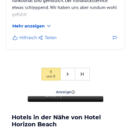
funktional und gemütlich. Der frühatücksservice
etwas schleppend. Wir haben uns aber rundum wohl
gefühlt
Mehr anzeigen
Hilfreich
Teilen
1
von
9
“
Gepflegte Hotelanlage ,
gutes-Essen, Meernähe.
”
Anzeige
Dirk
(
71+
)
Hotels in der Nähe von Hotel
Horizon Beach