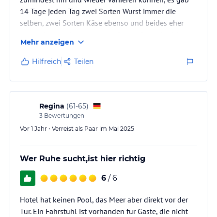
14 Tage jeden Tag zwei Sorten Wurst immer die
selben, zwei Sorten Käse ebenso und beides eher
untere Kategorie, sowie zwei Sorten Brot die sich nur
Mehr anzeigen
in der Farbe unterschieden.
Zudem hätte das Bad eine Renovierung und
Hilfreich
Teilen
Grundreinigung nötig.
Die Aussicht und Lage sind hervorragend. Das Bett ist
auch sehr gut, das Personal war sehr zuvorkommend
und Hilfsbereit.
Regina
(
61-65
)
3
Bewertungen
Vor 1 Jahr • Verreist als Paar im Mai 2025
Wer Ruhe sucht,ist hier richtig
6
/ 6
Hotel hat keinen Pool, das Meer aber direkt vor der
Tür. Ein Fahrstuhl ist vorhanden für Gäste, die nicht