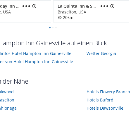
Hotel Holiday Inn Gainesville-Lanier Centre
La Quinta Inn & Suites by Wyndham Braselton
e, USA
Braselton, USA
20km
Hampton Inn Gainesville auf einen Blick
linfos Hotel Hampton Inn Gainesville
Wetter Georgia
der von Hotel Hampton Inn Gainesville
n der Nähe
akwood
Hotels
Flowery Branch
aselton
Hotels
Buford
ahlonega
Hotels
Dawsonville