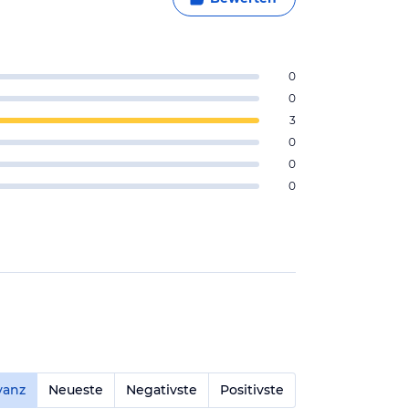
0
0
3
0
0
0
vanz
Neueste
Negativste
Positivste