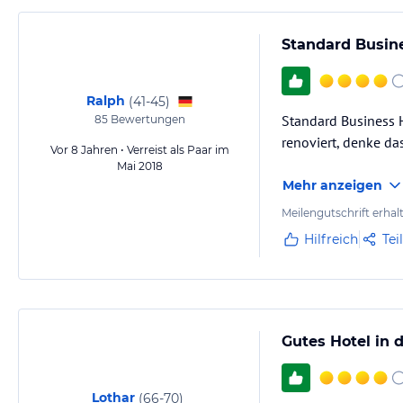
Standard Busine
Ralph
(
41-45
)
Standard Business H
85
Bewertungen
renoviert, denke da
Vor 8 Jahren • Verreist als Paar im
Mai 2018
Mehr anzeigen
Meilengutschrift erhal
Hilfreich
Tei
Gutes Hotel in 
Lothar
(
66-70
)