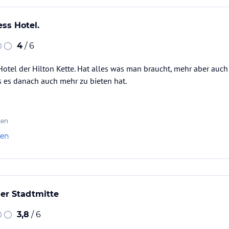
ss Hotel.
4
/ 6
otel der Hilton Kette. Hat alles was man braucht, mehr aber auc
s es danach auch mehr zu bieten hat.
ten
len
der Stadtmitte
3,8
/ 6