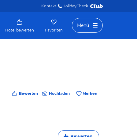
Kontakt
HolidayCheck 
Menü
Hotel bewerten
Favoriten
Bewerten
Hochladen
Merken
Bewerten