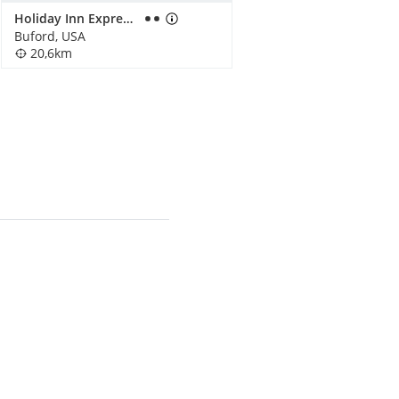
Holiday Inn Express & Suites Buford NE - Lake Lanier Area
Buford, USA
20,6km