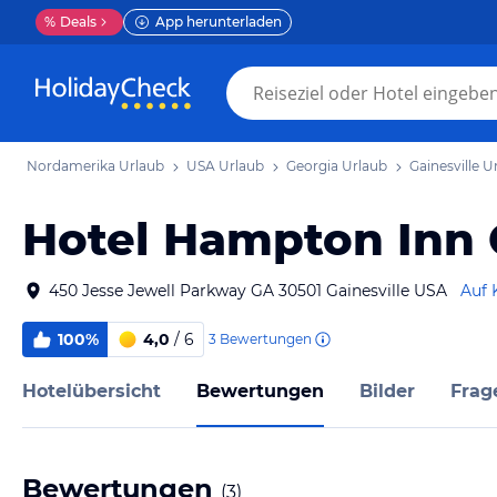
%
Deals
App herunterladen
Nordamerika Urlaub
USA Urlaub
Georgia Urlaub
Gainesville U
Hotel Hampton Inn 
450 Jesse Jewell Parkway GA 30501 Gainesville USA
Auf 
100%
4,0
/ 6
3
Bewertungen
Hotelübersicht
Bewertungen
Bilder
Frag
Bewertungen
(
3
)