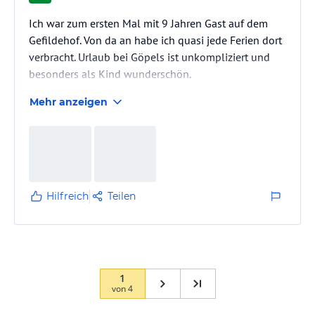
Ich war zum ersten Mal mit 9 Jahren Gast auf dem
Gefildehof. Von da an habe ich quasi jede Ferien dort
verbracht. Urlaub bei Göpels ist unkompliziert und
besonders als Kind wunderschön.
Wer einen durchgeplanten, schnieken Reiterhof mit
Mehr anzeigen
24h Bespaßung sucht,ist hier falsch. Wer aber einen
echten Reiterhof,liebe Angestellte,liebe Ponnys,Natur
und Ruhe sucht,ist hier richtig.
Ich war jetzt zum ersten Mal als Erwachsene mit
meiner kleinen Nichte da und auch soe ist ganz
begeistert.
Hilfreich
Teilen
Außerdem liegt der Hof direkt am…
1
von
4