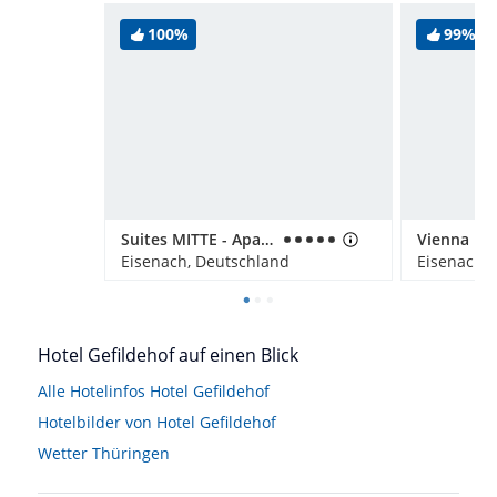
100%
99%
Suites MITTE - Aparthotel Eisenach
Eisenach, Deutschland
Eisenach,
Hotel Gefildehof auf einen Blick
Alle Hotelinfos Hotel Gefildehof
Hotelbilder von Hotel Gefildehof
Wetter Thüringen