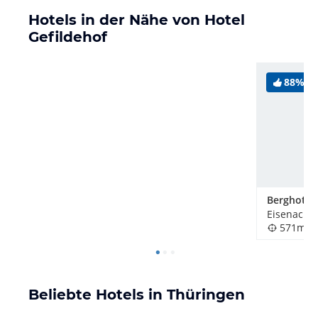
Hotels in der Nähe von Hotel
Gefildehof
88%
Berghotel
Eisenach,
571m
Beliebte Hotels in Thüringen