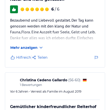
6
/ 6
Bezaubernd und Liebevoll gestaltet. Der Tag kann
genossen werden mit den klang der Natur und
Fauna,Flora. Eine Auszeit fuer Seele, Geist und Leib.
Danke fuer alles was ich erleben durfte. Einfaches
schoenste Unterkunft fuer alle aeltere Stuffen. Nette
Mehr anzeigen
LEute und stressfreier Zone.
Hilfreich
Teilen
Christina Cedeno Gallardo
(
56-60
)
1
Bewertungen
Vor 6 Jahren • Verreist als Familie im August 2019
Gemütlicher kinderfreundlicher Reiterhof