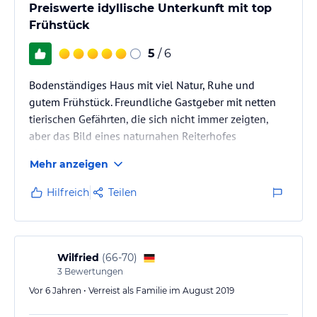
Preiswerte idyllische Unterkunft mit top
Frühstück
5
/ 6
Bodenständiges Haus mit viel Natur, Ruhe und
gutem Frühstück. Freundliche Gastgeber mit netten
tierischen Gefährten, die sich nicht immer zeigten,
aber das Bild eines naturnahen Reiterhofes
abrundeten.
Mehr anzeigen
Kein Luxus, aber trotzdem angenehm, vor allem für
Leute welche Natur, wandern und klar auch Pferde
Hilfreich
Teilen
mögen, oder selber begeisterte Reiter sind.
Kommen gerne wieder.
Wilfried
(
66-70
)
3
Bewertungen
Vor 6 Jahren • Verreist als Familie im August 2019