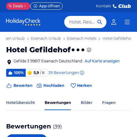
%
Deals
App öffnen
Kontakt
Hotel, Reiseziel
ringen Urlaub
Eisenach Urlaub
Eisenach Hotels
Hotel Gefildehof
Hotel Gefildehof
Gefilde 3 99817 Eisenach Deutschland
Auf Karte anzeigen
39
Bewertungen
100%
5,9
/ 6
Bewerten
Hochladen
Merken
Hotelübersicht
Bewertungen
Bilder
Fragen
Bewertungen
(
39
)