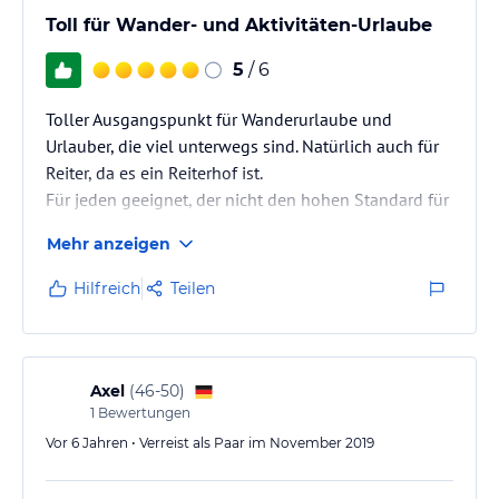
Toll für Wander- und Aktivitäten-Urlaube
5
/ 6
Toller Ausgangspunkt für Wanderurlaube und
Urlauber, die viel unterwegs sind. Natürlich auch für
Reiter, da es ein Reiterhof ist.
Für jeden geeignet, der nicht den hohen Standard für
aktive Urlaube braucht. Der Standard entspricht
Mehr anzeigen
genau dem Zweck. Aue einem Reiterhof möchte ich
kein 4 Sterne Hotel.
Hilfreich
Teilen
Axel
(
46-50
)
1
Bewertungen
Vor 6 Jahren • Verreist als Paar im November 2019