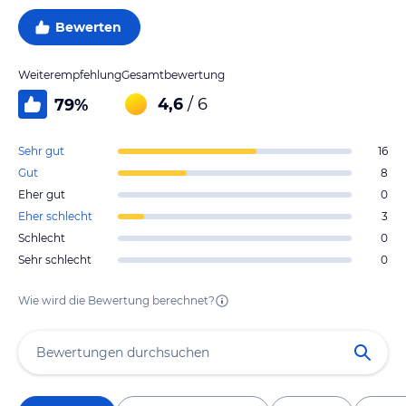
Bewerten
Weiterempfehlung
Gesamtbewertung
4,6
/ 6
79
%
Sehr gut
16
Gut
8
Eher gut
0
Eher schlecht
3
Schlecht
0
Sehr schlecht
0
Wie wird die Bewertung berechnet?