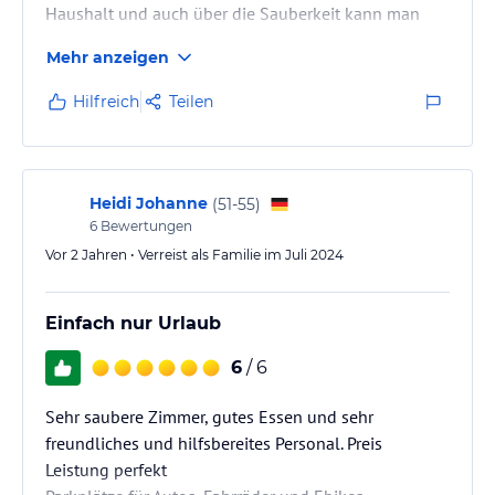
Haushalt und auch über die Sauberkeit kann man
sich nicht positiv äußern. Die komplette Hotelanlage
Mehr anzeigen
ist stark pflegebedürftig. Die Zimmer schienen auf
den ersten ok aber auch hier ist Handlungsbedarf.
Hilfreich
Teilen
Das Restaurant haben wir lieber nicht getestet
nachdem wir die Fensterscheibe zur Küche gesehen
haben. Beim Frühstück war man sehr bemüht. Kurz,
wir sind nach einer Nacht…
Heidi Johanne
(
51-55
)
6
Bewertungen
Vor 2 Jahren • Verreist als Familie im Juli 2024
Einfach nur Urlaub
6
/ 6
Sehr saubere Zimmer, gutes Essen und sehr
freundliches und hilfsbereites Personal. Preis
Leistung perfekt