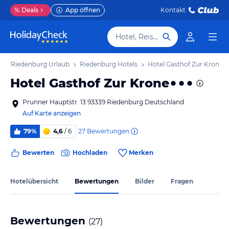
%
Deals
App öffnen
Kontakt
Hotel, Reiseziel
b
Riedenburg Urlaub
Riedenburg Hotels
Hotel Gasthof Zur Krone
Hotel Gasthof Zur Krone
Prunner Hauptstr. 13 93339 Riedenburg Deutschland
Auf Karte anzeigen
27
Bewertungen
79%
4,6
/ 6
Bewerten
Hochladen
Merken
Hotelübersicht
Bewertungen
Bilder
Fragen
Bewertungen
(
27
)