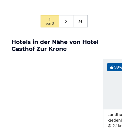
1
von
3
Hotels in der Nähe von Hotel
Gasthof Zur Krone
99%
Riedenbur
2,1km