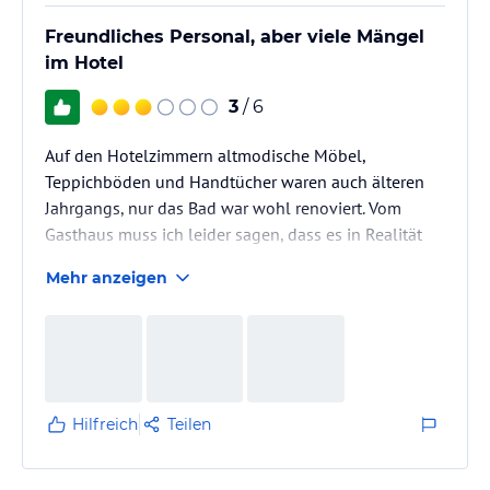
Freundliches Personal, aber viele Mängel
im Hotel
3
/ 6
Auf den Hotelzimmern altmodische Möbel,
Teppichböden und Handtücher waren auch älteren
Jahrgangs, nur das Bad war wohl renoviert. Vom
Gasthaus muss ich leider sagen, dass es in Realität
schlimmer aussah als die Bilder im Internet. Die
Mehr anzeigen
Einrichtung im Restaurant und im Frühstücksraum
scheint uralt, fast eine düstere Atmosphäre. Am
schlimmsten aber sah es an der Rezeption aus! Alles
zugestellt mit Papierkram, Kartons, usw. in den
Regalen bis auf den Fußboden. Das ist eine
Zumutung sich so den Gästen zu präsentieren,…
Hilfreich
Teilen