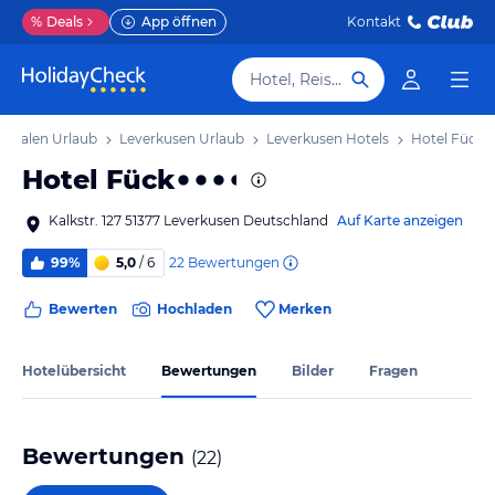
%
Deals
App öffnen
Kontakt
Hotel, Reiseziel
stfalen Urlaub
Leverkusen Urlaub
Leverkusen Hotels
Hotel Fück
Hotel Fück
Kalkstr. 127 51377 Leverkusen Deutschland
Auf Karte anzeigen
22
Bewertungen
99%
5,0
/ 6
Bewerten
Hochladen
Merken
Hotelübersicht
Bewertungen
Bilder
Fragen
Bewertungen
(
22
)