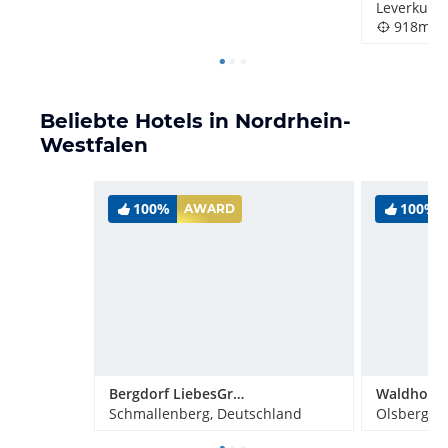
Leverkuse
918m
Beliebte Hotels in Nordrhein-
Westfalen
100%
100%
AWARD
Bergdorf LiebesGrün
Schmallenberg, Deutschland
Olsberg, 