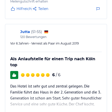
und entgegenkommend. Ein überdurchschnittliches
Meilengutschrift erhalten
Frühstück gibt Kraft für den Start in einen
Hilfreich
Teilen
ausgiebigen Erkundungstag in die Umgebung. Der
Preis ist angemessen. Wir werden wieder kommen.
Jutta
(
51-55
)
120
Bewertungen
Vor 6 Jahren • Verreist als Paar im August 2019
Als Anlaufstelle für einen Trip nach Köln
top
6
/ 6
Das Hotel ist sehr gut und zentral gelegen. Die
Familie führt das Haus in der 2. Generation und die 3.
Generation ist schon am Start. Sehr guter freundlicher
Service und eine sehr gute Küche. Der Chef kocht.