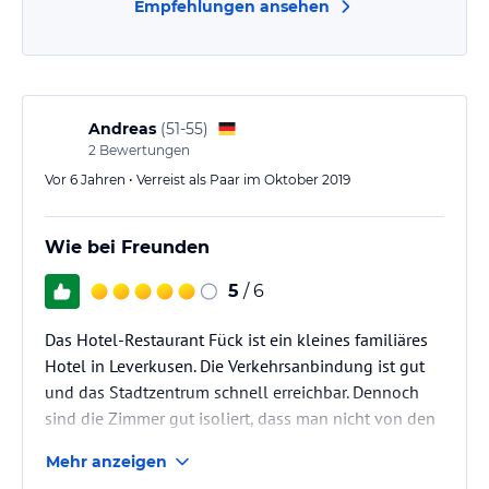
Empfehlungen ansehen
Andreas
(
51-55
)
2
Bewertungen
Vor 6 Jahren • Verreist als Paar im Oktober 2019
Wie bei Freunden
5
/ 6
Das Hotel-Restaurant Fück ist ein kleines familiäres
Hotel in Leverkusen. Die Verkehrsanbindung ist gut
und das Stadtzentrum schnell erreichbar. Dennoch
sind die Zimmer gut isoliert, dass man nicht von den
Geräuschen der Straße gestört wird.Die Zimmet sind
Mehr anzeigen
sauber und gut ausgestattet. Das Personal freundlich