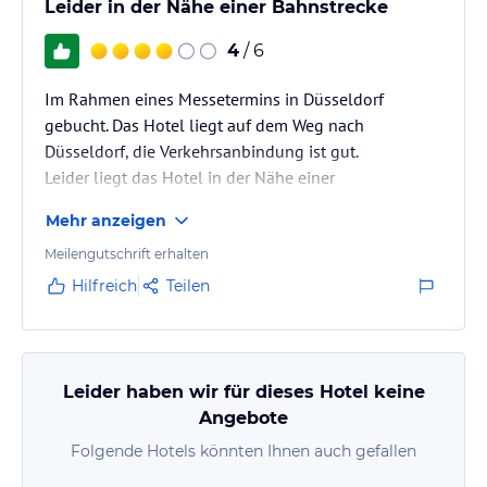
Leider in der Nähe einer Bahnstrecke
4
/ 6
Im Rahmen eines Messetermins in Düsseldorf
gebucht. Das Hotel liegt auf dem Weg nach
Düsseldorf, die Verkehrsanbindung ist gut.
Leider liegt das Hotel in der Nähe einer
Eisenbahnstrecke, was nachts Lärm verursacht. Die
Mehr anzeigen
Hotelzimmer sind in die Jahre gekommen. Das
Frühstück ist abwechslungsreich und gut. Für eine
Meilengutschrift erhalten
Nacht, vor allem wenn die Hotels direkt in Düsseldorf
Hilfreich
Teilen
viel zu teuer sind, würde ich das Hotel
weiterempfehlen.
Leider haben wir für dieses Hotel keine
Angebote
Folgende Hotels könnten Ihnen auch gefallen