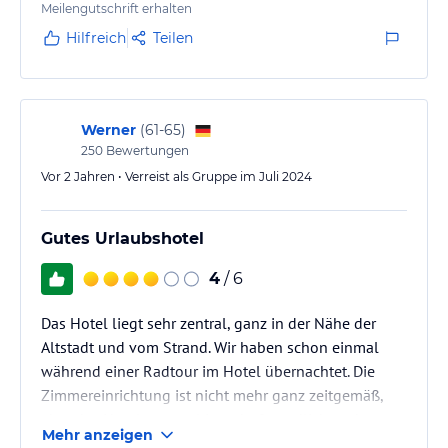
Meilengutschrift erhalten
Hilfreich
Teilen
Werner
(
61-65
)
250
Bewertungen
Vor 2 Jahren • Verreist als Gruppe im Juli 2024
Gutes Urlaubshotel
4
/ 6
Das Hotel liegt sehr zentral, ganz in der Nähe der
Altstadt und vom Strand. Wir haben schon einmal
während einer Radtour im Hotel übernachtet. Die
Zimmereinrichtung ist nicht mehr ganz zeitgemäß,
aber das Hotelpersonal ist sehr freundlich und
Mehr anzeigen
hilfsbereit. Das Frühstücksbuffet ist reichhaltig und