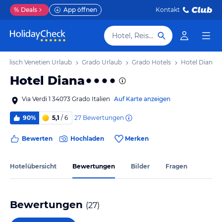
%
Deals
App öffnen
Kontakt
Hotel, Reiseziel
l Julisch Venetien Urlaub
Grado Urlaub
Grado Hotels
Hotel Diana
Hotel Diana
Via Verdi 1 34073 Grado Italien
Auf Karte anzeigen
27
Bewertungen
90%
5,1
/ 6
Bewerten
Hochladen
Merken
Hotelübersicht
Bewertungen
Bilder
Fragen
Bewertungen
(
27
)