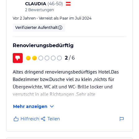
CLAUDIA
(
46-50
)
2
Bewertungen
Vor 2 Jahren • Verreist als Paar im Juli 2024
Verifizierter Aufenthalt
Renovierungsbedürftig
2
/ 6
Altes dringend renovierungsbedürftiges Hotel.Das
Badezimmer bzw.Dusche viel zu klein ,nichts für
Übergewichte, WC alt und WC- Brille locker und
verrutscht in alle Richtungen .Sehr alte
Teppichböden. Lage und Frühstück sind gut.Ich
Mehr anzeigen
persönlich würde es nicht nochmal buchen.
Hilfreich
Teilen