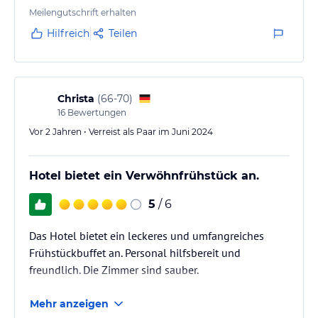
kann draußen eingenommen werden.
Meilengutschrift erhalten
Hilfreich
Teilen
Christa
(
66-70
)
16
Bewertungen
Vor 2 Jahren • Verreist als Paar im Juni 2024
Hotel bietet ein Verwöhnfrühstück an.
5
/ 6
Das Hotel bietet ein leckeres und umfangreiches
Frühstückbuffet an. Personal hilfsbereit und
freundlich. Die Zimmer sind sauber.
Mehr anzeigen