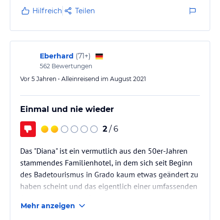
Hilfreich
Teilen
Eberhard
(
71+
)
562
Bewertungen
Vor 5 Jahren • Alleinreisend im August 2021
Einmal und nie wieder
2
/ 6
Das "Diana" ist ein vermutlich aus den 50er-Jahren
stammendes Familienhotel, in dem sich seit Beginn
des Badetourismus in Grado kaum etwas geändert zu
haben scheint und das eigentlich einer umfassenden
Sanierung bedürfte. Das Ambiente im ganzen Haus ist
Mehr anzeigen
altmodisch und bedrückend, viel Nippes und Tand