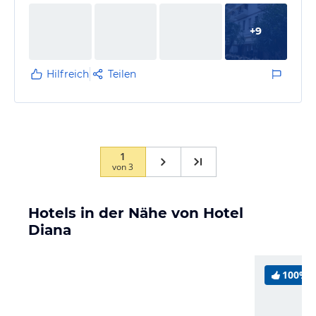
steht herum und wem geblümte Polstermöbel und
betagtes, aus der Zeit gefallenes Mobiliar gefallen, ist
+
9
hier richtig. Im Grunde kann man das Hotel nur
Gästen empfehlen, die einzig ein Bett suchen und auf
alles…
Hilfreich
Teilen
1
von
3
Hotels in der Nähe von Hotel
Diana
100%