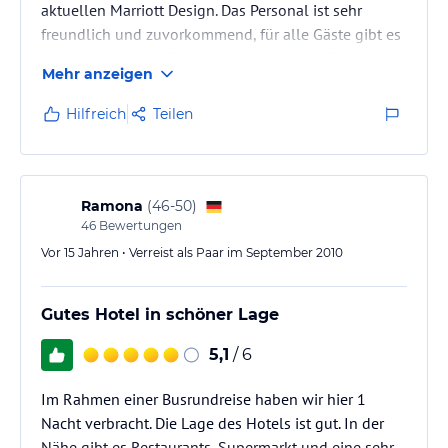
aktuellen Marriott Design. Das Personal ist sehr
freundlich und zuvorkommend, für alle Gäste gibt es
einen Start in den Tag mit Smoothies, den Tag über
Mehr anzeigen
hinweg kleine Aufmerksamkeiten wie Fingerfood
oder Süßes. Die Lage ist gut und sicher. Ein Parkhaus
Hilfreich
Teilen
befindet sich direkt neben dem Hotel.
Ramona
(
46-50
)
46
Bewertungen
Vor 15 Jahren • Verreist als Paar im September 2010
Gutes Hotel in schöner Lage
5,1
/ 6
Im Rahmen einer Busrundreise haben wir hier 1
Nacht verbracht. Die Lage des Hotels ist gut. In der
Nähe gibt es Restaurants, Supermarkt und eine sehr