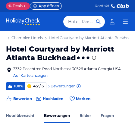
%
Deals
App öffnen
Kontakt
Hotel, Reiseziel
aub
Chamblee Hotels
Hotel Courtyard by Marriott Atlanta Buckhead
Hotel Courtyard by Marriott
Atlanta Buckhead
3332 Peachtree Road Northeast 30326 Atlanta Georgia USA
Auf Karte anzeigen
3
Bewertungen
100%
4,7
/ 6
Bewerten
Hochladen
Merken
Hotelübersicht
Bewertungen
Bilder
Fragen