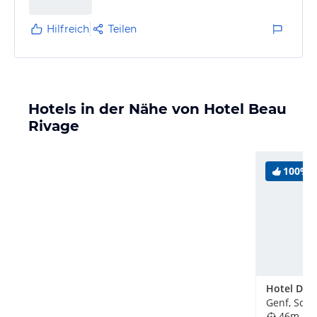
gerade akzeptabel).Das Hotel hatte seine Glanzzeiten
irgendwann vor Jahren,ist aber direkt am Genfer…
Hilfreich
Teilen
Hotels in der Nähe von Hotel Beau
Rivage
100%
Hotel D'An
Genf, Schw
46m