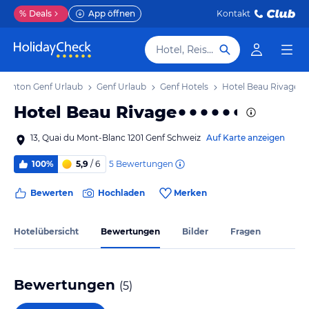
%
Deals
App öffnen
Kontakt
Hotel, Reiseziel
Kanton Genf Urlaub
Genf Urlaub
Genf Hotels
Hotel Beau Rivage
Hotel Beau Rivage
13, Quai du Mont-Blanc 1201 Genf Schweiz
Auf Karte anzeigen
5
Bewertungen
100%
5,9
/ 6
Bewerten
Hochladen
Merken
Hotelübersicht
Bewertungen
Bilder
Fragen
Bewertungen
(
5
)