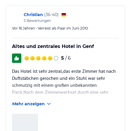
Christian
(
36-40
)
5
Bewertungen
Vor 16 Jahren • Verreist als Paar im Juni 2010
Altes und zentrales Hotel in Genf
5
/ 6
Das Hotel ist sehr zentral,das erste Zimmer hat nach
Duftstäbchen gerochen und ein Stuhl war sehr
schmutzig mit einem großen unbekannten
Fleck.Nach dem Zimmerwechsel durch eine sehr
zuvorkommende Angestellte war alles wieder ok,
Mehr anzeigen
was leider mit der bereits geöffneten und
angetrunkenenWasserflasche im Kühlschrank einen
leicht faden Beigeschmack wieder bekam(bei einem
Zimmerpreis bei 600€/Nacht ohne Frühstück nicht