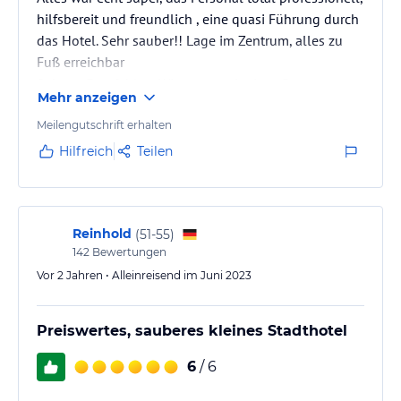
hilfsbereit und freundlich , eine quasi Führung durch
das Hotel. Sehr sauber!! Lage im Zentrum, alles zu
Fuß erreichbar
Sehr zu Empfehlen. Wir waren mit einer Gruppe zum
Mehr anzeigen
Fussball schauen dort
Meilengutschrift erhalten
Hilfreich
Teilen
Reinhold
(
51-55
)
142
Bewertungen
Vor 2 Jahren • Alleinreisend im Juni 2023
Preiswertes, sauberes kleines Stadthotel
6
/ 6