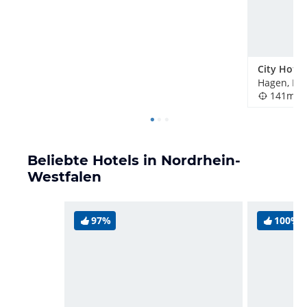
Hagen, De
141m
Beliebte Hotels in Nordrhein-
Westfalen
97%
100%