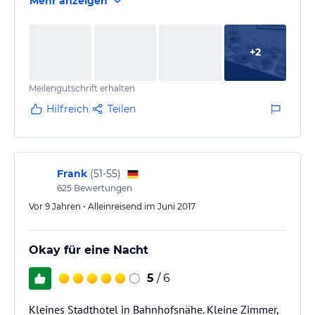
Mehr anzeigen
sauber und ordentlich. Ein Fahrstuhl ist vorhanden.
Die Zimmer, Einzel- und Doppelzimmer, erstrecken
sich über 4 Etagen.
+
2
Meilengutschrift erhalten
Hilfreich
Teilen
Frank
(
51-55
)
625
Bewertungen
Vor 9 Jahren • Alleinreisend im Juni 2017
Okay für eine Nacht
5
/ 6
Kleines Stadthotel in Bahnhofsnähe. Kleine Zimmer,