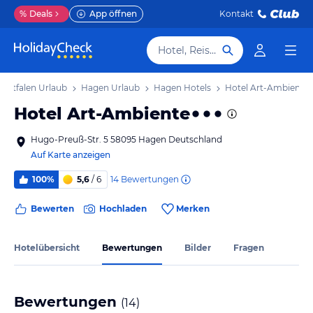
%
Deals
App öffnen
Kontakt
Hotel, Reiseziel
estfalen Urlaub
Hagen Urlaub
Hagen Hotels
Hotel Art-Ambiente
Hotel Art-Ambiente
Hugo-Preuß-Str. 5 58095 Hagen Deutschland
Auf Karte anzeigen
14
Bewertungen
100%
5,6
/ 6
Bewerten
Hochladen
Merken
Hotelübersicht
Bewertungen
Bilder
Fragen
Bewertungen
(
14
)