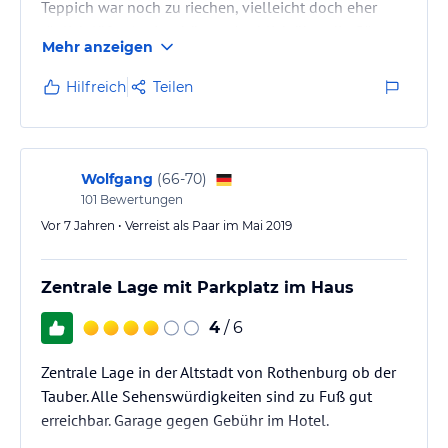
Teppich war noch zu riechen, vielleicht doch eher
täglich lüften) mit schönem Ausblick über die Gärten
Mehr anzeigen
der umliegenden Häuser. Alles top sauber, Corona
Hygiene vorbildlich...
Hilfreich
Teilen
Parkplatz mit Ladestation für unser E Auto.... besser
geht’s nicht. Strompreis etwas über dem sonst
üblichen Hotelniveveau. Frühstück super,
zusammenfassend alles top !!
Wolfgang
(
66-70
)
101
Bewertungen
Vor 7 Jahren • Verreist als Paar im Mai 2019
Zentrale Lage mit Parkplatz im Haus
4
/ 6
Zentrale Lage in der Altstadt von Rothenburg ob der
Tauber. Alle Sehenswürdigkeiten sind zu Fuß gut
erreichbar. Garage gegen Gebühr im Hotel.