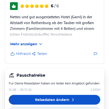
6
/ 6
Nettes und gut ausgestattetes Hotel (Garni) in der
Altstadt von Rothenburg ob der Tauber mit großen
Zimmern (Familienzimmer mit 4 Betten) und einem
tollen Frühstücksbuffet. Verschiedene
gebührenpflichtige Parkmöglichkeiten werden in
Mehr anzeigen
direkter Nähe angeboten. In wenigen Minuten ist
man mitten in der Altstadt und findet dort viele
Hilfreich
Teilen
Sehenswürdigkeiten, Restaurants und Weinstuben
etc.
Pauschalreise
Für Deine Reisedaten haben wir leider kein Angebot gefunden.
10.08. - 08.10.26
2
ERW
Reisedaten ändern