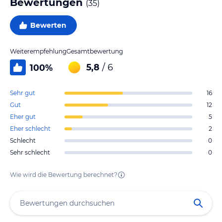
Bewertungen
(
35
)
Bewerten
Weiterempfehlung
Gesamtbewertung
5,8
/ 6
100
%
Sehr gut
16
Gut
12
Eher gut
5
Eher schlecht
2
Schlecht
0
Sehr schlecht
0
Wie wird die Bewertung berechnet?