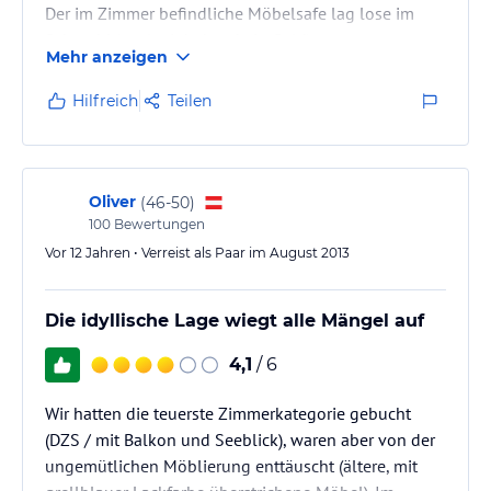
Der im Zimmer befindliche Möbelsafe lag lose im
Schrank! (egal wir haben kein Geld)
Mehr anzeigen
Idealer Ausganspunkt für Wanderungen - Achtung !
Man sollte etwas Zeitreserven einrechnen !
Hilfreich
Teilen
Das Servicepersonal war sehr nett und
Sprachbarrieren wurden meistens elegant aus dem
Weg geräumt.
Preis/Leistungsverhältnis passt!
Oliver
(
46-50
)
Die Speisen sind einfach aber gut, jedoch beim
100
Bewertungen
Frühstück wäre etwas Abwechslung…
Vor 12 Jahren • Verreist als Paar im August 2013
Die idyllische Lage wiegt alle Mängel auf
4,1
/ 6
Wir hatten die teuerste Zimmerkategorie gebucht
(DZS / mit Balkon und Seeblick), waren aber von der
ungemütlichen Möblierung enttäuscht (ältere, mit