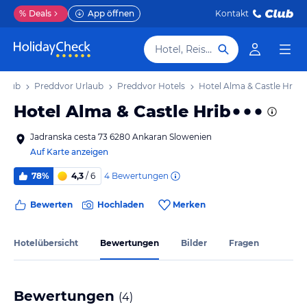
%
Deals
App öffnen
Kontakt
Hotel, Reiseziel
rlaub
Preddvor Urlaub
Preddvor Hotels
Hotel Alma & Castle Hrib
Hotel Alma & Castle Hrib
Jadranska cesta 73 6280 Ankaran Slowenien
Auf Karte anzeigen
4
Bewertungen
78%
4,3
/ 6
Bewerten
Hochladen
Merken
Hotelübersicht
Bewertungen
Bilder
Fragen
Bewertungen
(
4
)