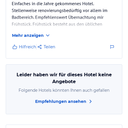
Einfaches in die Jahre gekommenes Hotel.
Stellenweise renovierungsbedürftig vor allem im
Badbereich. Empfehlenswert Übernachtung mir
Frühstück. Frühstück besteht aus den üblichen
Zutaten. Abendessen nicht empfehlenswert. Beliebt
Mehr anzeigen
bei Sportlern als Trainingsunterkunft. (Während
unseres Aufenthalts 3
Hilfreich
Teilen
Wasserballnationalmanschaften)
Personal sehr hilfsbereit und freundlich.
Leider haben wir für dieses Hotel keine
Angebote
Folgende Hotels könnten Ihnen auch gefallen
Empfehlungen ansehen