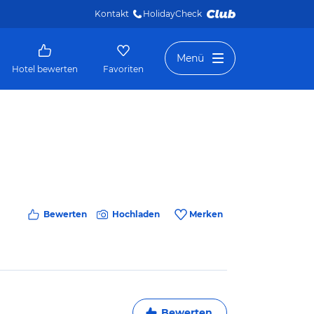
Kontakt
HolidayCheck 
Menü
Hotel bewerten
Favoriten
Bewerten
Hochladen
Merken
Bewerten