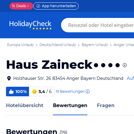
%
Deals
App herunterladen
Europa Urlaub
Deutschland Urlaub
Bayern Urlaub
Anger Urla
Haus Zaineck
Holzhauser Str. 26 83454 Anger Bayern Deutschland
Auf
100%
5,4
/ 6
19
Bewertungen
Hotelübersicht
Bewertungen
Fragen
Bewertungen
(
19
)