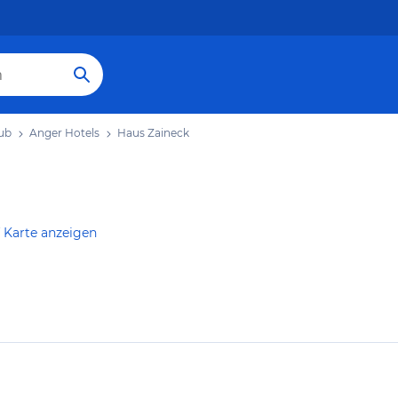
ub
Anger Hotels
Haus Zaineck
 Karte anzeigen