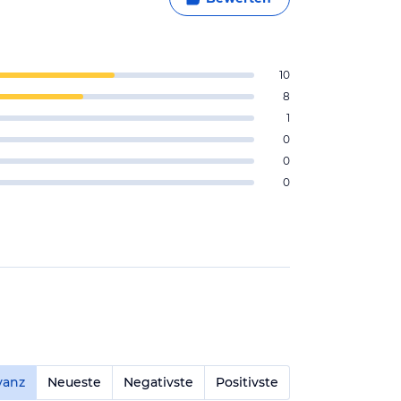
10
8
1
0
0
0
vanz
Neueste
Negativste
Positivste