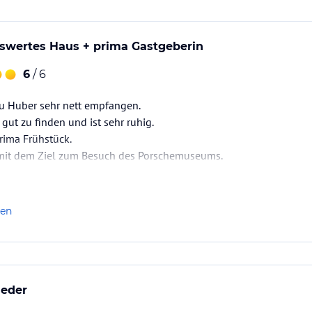
swertes Haus + prima Gastgeberin
6
/ 6
u Huber sehr nett empfangen.
gut zu finden und ist sehr ruhig.
rima Frühstück.
mit dem Ziel zum Besuch des Porschemuseums.
len
ieder