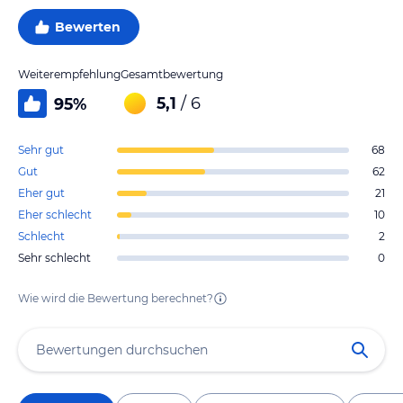
Bewerten
Weiterempfehlung
Gesamtbewertung
5,1
/ 6
95
%
Sehr gut
68
Gut
62
Eher gut
21
Eher schlecht
10
Schlecht
2
Sehr schlecht
0
Wie wird die Bewertung berechnet?