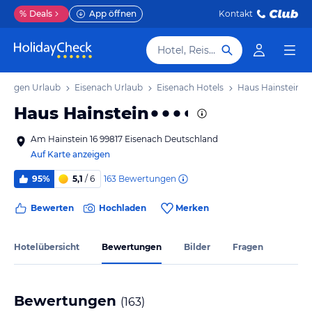
%
Deals
App öffnen
Kontakt
Hotel, Reiseziel
üringen Urlaub
Eisenach Urlaub
Eisenach Hotels
Haus Hainstein
Haus Hainstein
Am Hainstein 16 99817 Eisenach Deutschland
Auf Karte anzeigen
163
Bewertungen
95%
5,1
/ 6
Bewerten
Hochladen
Merken
Hotelübersicht
Bewertungen
Bilder
Fragen
Bewertungen
(
163
)