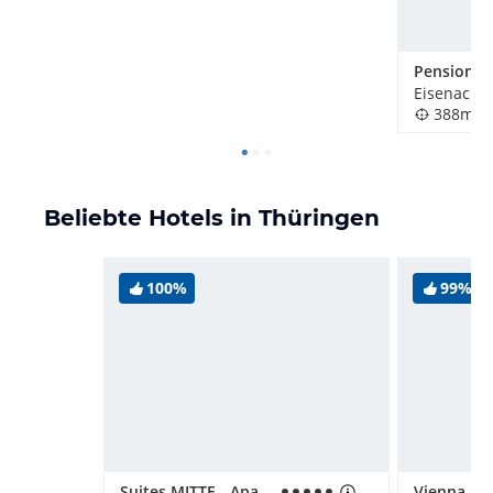
Eisenach,
388m
Beliebte Hotels in Thüringen
100%
99%
Suites MITTE - Aparthotel Eisenach