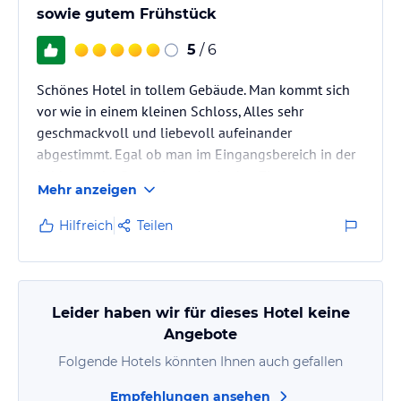
sowie gutem Frühstück
5
/ 6
Schönes Hotel in tollem Gebäude. Man kommt sich
vor wie in einem kleinen Schloss, Alles sehr
geschmackvoll und liebevoll aufeinander
abgestimmt. Egal ob man im Eingangsbereich in der
Lobby, an der Rezeption oder in den Zimmern ist, es
Mehr anzeigen
passt alles gut zusammen. Sauber und ordentlich
und vor allem überall sehr gemütlich. Auch im eher
Hilfreich
Teilen
modernen Restaurant mit Terrrasse und Blick auf die
Wartburg, kann man eine angenehme Zeit verbringen.
Leider haben wir für dieses Hotel keine
Angebote
Folgende Hotels könnten Ihnen auch gefallen
Empfehlungen ansehen