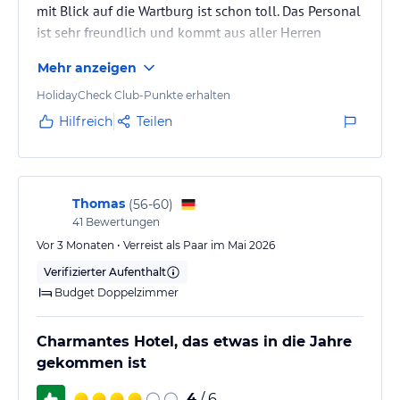
mit Blick auf die Wartburg ist schon toll. Das Personal
ist sehr freundlich und kommt aus aller Herren
Länder.
Mehr anzeigen
Parkplätze sind auch genügend vorhanden.
HolidayCheck Club-Punkte erhalten
Allerdings ist die Anfahrt von der Hauptstraße hoch
Hilfreich
Teilen
zum Hotel schon etwas abenteuerlich. Die Straßen
sind derart holperig; man hat das Gefühl, man
befindet sich in einer Kutsche ohne Stoßdämpfer.
Schneller als 10 kmH sollte man hier besser nicht
Thomas
(
56-60
)
41
Bewertungen
fahren.
Vor 3 Monaten • Verreist als Paar im Mai 2026
Verifizierter Aufenthalt
Budget Doppelzimmer
Charmantes Hotel, das etwas in die Jahre
gekommen ist
4
/ 6