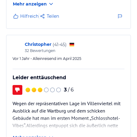
Mehr anzeigen
regionales Essen in gemütlicher Atmosphäre. Wir
kommen bestimmt wieder.
Hilfreich
Teilen
Christopher
(
41-45
)
32
Bewertungen
Vor 1 Jahr • Alleinreisend im April 2025
Leider enttäuschend
3
/ 6
Wegen der repräsentativen Lage im Villenviertel mit
Ausblick auf die Wartburg und dem schicken
Gebäude hat man im ersten Moment „Schlosshotel-
Vibes“. Allerdings entpuppt sich die äußerlich nette
Ausstattung schnell als etwas billig und seltsam.