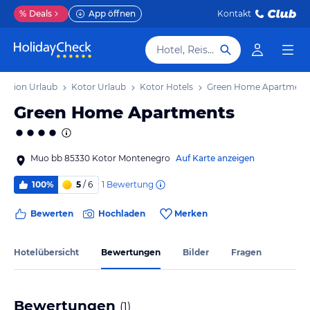
%
Deals
App öffnen
Kontakt
Hotel, Reiseziel
 Region Urlaub
Kotor Urlaub
Kotor Hotels
Green Home Apartment
Green Home Apartments
Muo bb 85330 Kotor Montenegro
Auf Karte anzeigen
1
Bewertung
100%
5
/ 6
Bewerten
Hochladen
Merken
Hotelübersicht
Bewertungen
Bilder
Fragen
Bewertungen
(
1
)