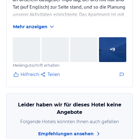
Tat (auf Englisch) zur Seite stand, und so die Planung
unserer Aktivitäten erleichterte. Das Apartment ist mit
allem ausgestattet was man braucht und ist modern
Mehr anzeigen
eingerichtet, inkl. Klimaanlage. Einzig die Betten
könnten etwas größer sein und fürs
Sicherheitsgefühl wären ein paar Rauchmelder nicht
+
9
schlecht. Auch könnte man noch Fliegengitter
anbringen, damit man besser Lüften kann, ohne das
Meilengutschrift erhalten
Stechmücken (die es…
Hilfreich
Teilen
Leider haben wir für dieses Hotel keine
Angebote
Folgende Hotels könnten Ihnen auch gefallen
Empfehlungen ansehen