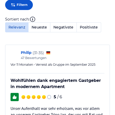
Filtern
Sortiert nach:
Relevanz
Neueste
Negativste
Positivste
Philip
(
31-35
)
47
Bewertungen
Vor 11 Monaten • Verreist als Gruppe im September 2025
Wohlfühlen dank engagiertem Gastgeber
in modernem Apartment
5
/ 6
Unser Aufenthalt war sehr erholsam, was vor allem
an unserem Gastgeber Tripo lag, der uns mit Rat und