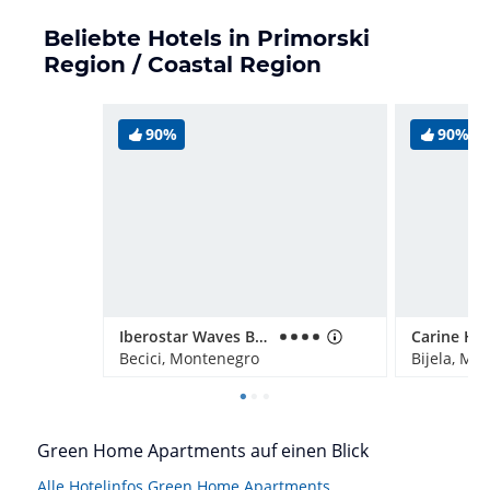
Beliebte Hotels in Primorski
Region / Coastal Region
90%
90%
Iberostar Waves Bellevue
Carine Hot
Becici, Montenegro
Bijela, Mo
Green Home Apartments auf einen Blick
Alle Hotelinfos Green Home Apartments