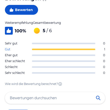
Bewerten
Weiterempfehlung
Gesamtbewertung
5
/ 6
100
%
Sehr gut
0
Gut
1
Eher gut
0
Eher schlecht
0
Schlecht
0
Sehr schlecht
0
Wie wird die Bewertung berechnet?