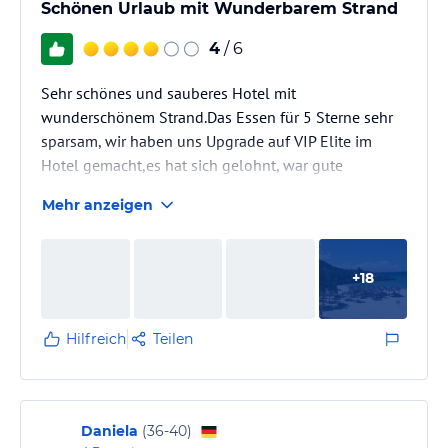
Schönen Urlaub mit Wunderbarem Strand
4
/ 6
Sehr schönes und sauberes Hotel mit
wunderschönem Strand.Das Essen für 5 Sterne sehr
sparsam, wir haben uns Upgrade auf VIP Elite im
Hotel gemacht,es hat sich gelohnt, war gute
Entscheidung. Leider egal ob Elite oder normalen
Mehr anzeigen
Bereich gabe es keine Cola,Sprit, Fanta und Wasser
mit Gas ,nur Wasser ohne Kohlensäure und Getränke
mit Pulver zubereitet. Sehr nettes Personal.
+
18
Hilfreich
Teilen
Daniela
(
36-40
)