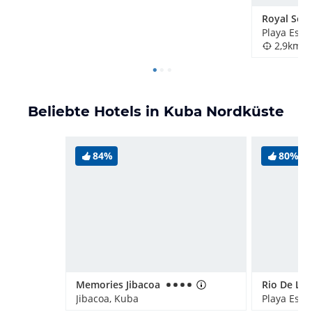
Playa Esm
2,9km
Beliebte Hotels in Kuba Nordküste
84%
80%
Memories Jibacoa
Jibacoa, Kuba
Playa Esm