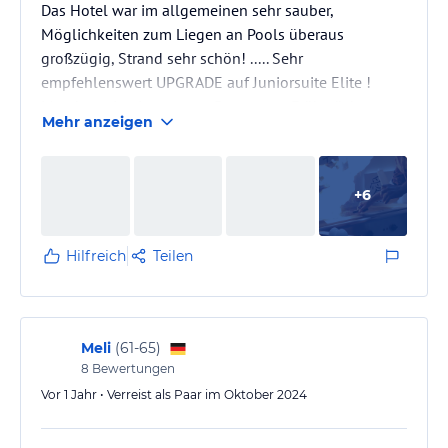
Das Hotel war im allgemeinen sehr sauber,
Möglichkeiten zum Liegen an Pools überaus
großzügig, Strand sehr schön! ..... Sehr
empfehlenswert UPGRADE auf Juniorsuite Elite !
Man kann in einem extra Restaurant Frühstück,
Mehr anzeigen
Mittag oder zu Abendessen. Im Hauptrestaurant
durch allinklusive die Touristen teils sehr
unvernünftig ...Teller vollgeladen, dann nicht
+
6
gegessen! ... Im Elite Restaurant Bedienung und
einzelne Portionen zum bestellen. Auswahl
genügend! Personal sehr freundlich u.
Hilfreich
Teilen
zuvorkommend. Strand im "VIP-Bereich…
Meli
(
61-65
)
8
Bewertungen
Vor 1 Jahr • Verreist als Paar im Oktober 2024