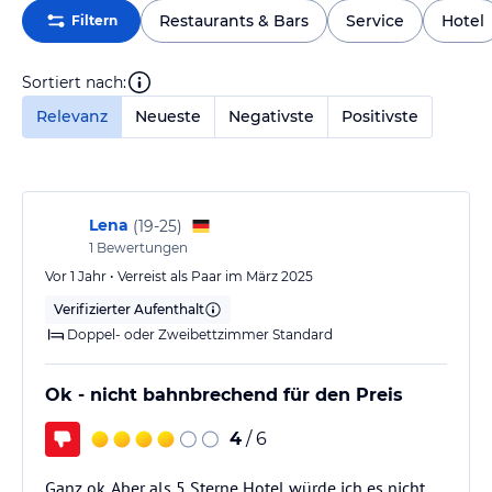
Restaurants & Bars
Service
Hotel
Filtern
Sortiert nach:
Relevanz
Neueste
Negativste
Positivste
Lena
(
19-25
)
1
Bewertungen
Vor 1 Jahr • Verreist als Paar im März 2025
Verifizierter Aufenthalt
Doppel- oder Zweibettzimmer Standard
Ok - nicht bahnbrechend für den Preis
4
/ 6
Ganz ok. Aber als 5 Sterne Hotel würde ich es nicht