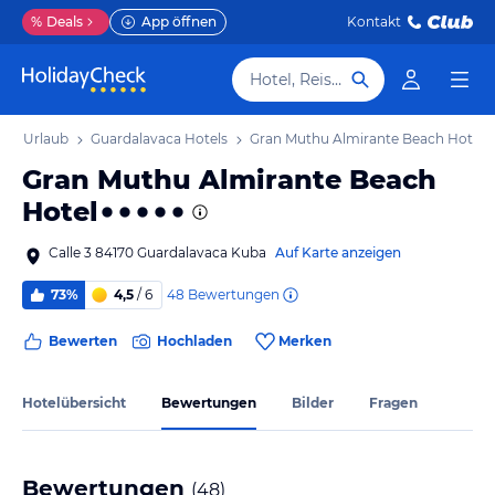
%
Deals
App öffnen
Kontakt
Hotel, Reiseziel
aca Urlaub
Guardalavaca Hotels
Gran Muthu Almirante Beach Hotel
Gran Muthu Almirante Beach
Hotel
Calle 3 84170 Guardalavaca Kuba
Auf Karte anzeigen
48
Bewertungen
73%
4,5
/ 6
Bewerten
Hochladen
Merken
Hotelübersicht
Bewertungen
Bilder
Fragen
Bewertungen
(
48
)