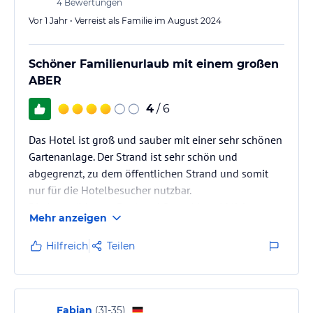
4
Bewertungen
Vor 1 Jahr • Verreist als Familie im August 2024
Schöner Familienurlaub mit einem großen
ABER
4
/ 6
Das Hotel ist groß und sauber mit einer sehr schönen
Gartenanlage. Der Strand ist sehr schön und
abgegrenzt, zu dem öffentlichen Strand und somit
nur für die Hotelbesucher nutzbar.
Die Lautstärke am Pool und Strand ist wirklich
Mehr anzeigen
extrem. Im „La Roca“ wird kubanische Musik gespielt,
welche man bis zum Strand hört. Gefiel mir sehr.
Hilfreich
Teilen
Dann wird vormittags eine große Box am Strand
aufgebaut, wo gemischte Trance Musik lautstark für
die Wassergymnastik am Strand benötigt wird.
Beschallung von hinten und vorne. Und dann gibt…
Fabian
(
31-35
)