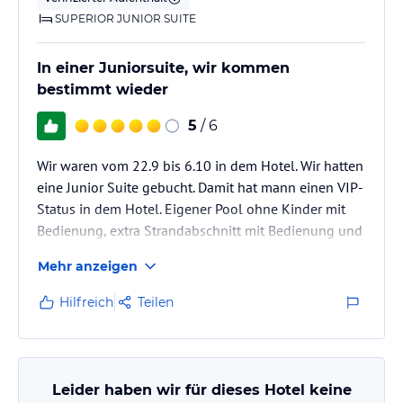
SUPERIOR JUNIOR SUITE
In einer Juniorsuite, wir kommen
bestimmt wieder
5
/ 6
Wir waren vom 22.9 bis 6.10 in dem Hotel. Wir hatten
eine Junior Suite gebucht. Damit hat mann einen VIP-
Status in dem Hotel. Eigener Pool ohne Kinder mit
Bedienung, extra Strandabschnitt mit Bedienung und
auch die Mahlzeiten können im Elite-Restaurant
Mehr anzeigen
eingenommen werden. Dazu kommt der
Buttlerservice, den wir relatiev selten in Anspruch
Hilfreich
Teilen
genommen haben. Alles sehr schön. Tolles Hotel,
mann darf aber trotzdem nicht vergessen, daß mann
in Kuba ist. Besonderen Dank gilt dem gesammten
Team des Elite Restaurant. Dazu…
Leider haben wir für dieses Hotel keine