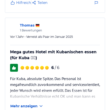
Hilfreich
Teilen
Thomas
1
Bewertungen
Vor 1 Jahr • Verreist als Paar im Januar 2025
Mega gutes Hotel mit Kubanischen essen
(für Kuba 👍🏻)
6
/ 6
Für Kuba, absolute Spitze. Das Personal ist
megafreundlich zuvorkommend und serviceorientiert,
jeder Wunsch wird einem erfüllt. Das Essen ist für
Kubanische Verhältnisse echt OK und man kann es
nicht mit anderen Ländern vergleichen, denn
Mehr anzeigen
draußen haben die Menschen noch nicht mal das