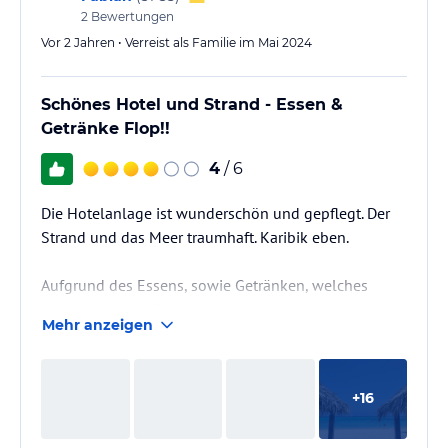
2
Bewertungen
Vor 2 Jahren • Verreist als Familie im Mai 2024
Schönes Hotel und Strand - Essen &
Getränke Flop!!
4
/ 6
Die Hotelanlage ist wunderschön und gepflegt. Der
Strand und das Meer traumhaft. Karibik eben.
Aufgrund des Essens, sowie Getränken, welches
absolut ungenießbar ist, kann ich leider keinem (vor
Mehr anzeigen
allem mit Kindern) empfehlen dort Urlaub zu
machen.
+
16
Wem das kulinarische unwichtig ist, macht in dem
Hotel absolut nichts falsch.