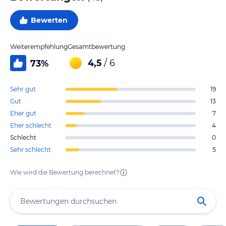
Bewerten
Weiterempfehlung
Gesamtbewertung
4,5
/ 6
73
%
Sehr gut
19
Gut
13
Eher gut
7
Eher schlecht
4
Schlecht
0
Sehr schlecht
5
Wie wird die Bewertung berechnet?