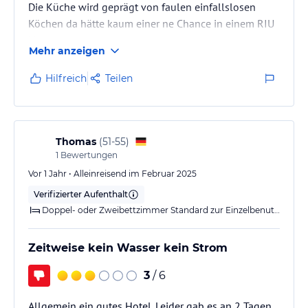
Die Küche wird geprägt von faulen einfallslosen
Köchen da hätte kaum einer ne Chance in einem RIU
Haus
Mehr anzeigen
Zimmer sind immer pikobello
Kellner/Service die sind ein wenig schwerfällig
Hilfreich
Teilen
Thomas
(
51-55
)
1
Bewertungen
Vor 1 Jahr • Alleinreisend im Februar 2025
Verifizierter Aufenthalt
Doppel- oder Zweibettzimmer Standard zur Einzelbenutzung
Zeitweise kein Wasser kein Strom
3
/ 6
Allgemein ein gutes Hotel. Leider gab es an 2 Tagen