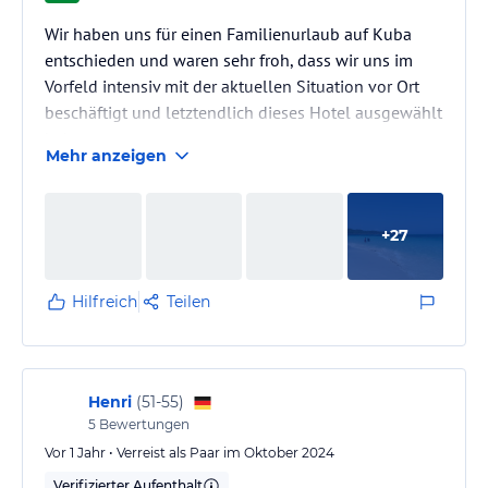
Wir haben uns für einen Familienurlaub auf Kuba
entschieden und waren sehr froh, dass wir uns im
Vorfeld intensiv mit der aktuellen Situation vor Ort
beschäftigt und letztendlich dieses Hotel ausgewählt
haben.
Mehr anzeigen
Zusammengefasst hatten wir eine tolle Zeit auf Kuba
und können dieses Hotel absolut weiterempfehlen.
Hier und da war mal was aus, aber es gab immer
+
27
Brötchen, Butter und Eier, was in anderen Hotels
nicht der Fall war. Beim Frühstück waren die frisch
zubereiteten Smoothies, die Obstauswahl (Mangos,
Hilfreich
Teilen
Papayas,…
Henri
(
51-55
)
5
Bewertungen
Vor 1 Jahr • Verreist als Paar im Oktober 2024
Verifizierter Aufenthalt