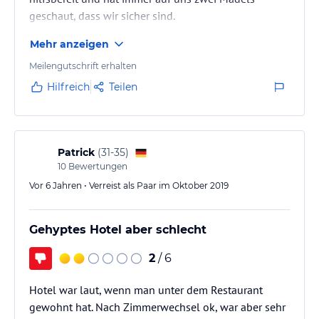
geschaut, dass wir sicher sind.
Wir wurden an Abendenden sogar von ihnen zum
Mehr anzeigen
Fitnessstudio begleitet
Meilengutschrift erhalten
Hilfreich
Teilen
Patrick
(
31-35
)
10
Bewertungen
Vor 6 Jahren • Verreist als Paar im Oktober 2019
Gehyptes Hotel aber schlecht
2
/ 6
Hotel war laut, wenn man unter dem Restaurant
gewohnt hat. Nach Zimmerwechsel ok, war aber sehr