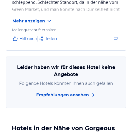
schleppend. Schlechter Standort, da in der nähe vom
Green Market, und man konnte nach Dunkelheit nicht
mehr rausgehen, da zu gefährlich. Schade, Hotel
Mehr anzeigen
müsste an einem anderen Standort stehen.
Meilengutschrift erhalten
Hilfreich
Teilen
Leider haben wir für dieses Hotel keine
Angebote
Folgende Hotels könnten Ihnen auch gefallen
Empfehlungen ansehen
Hotels in der Nähe von Gorgeous