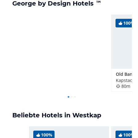
George by Design Hotels ™
100%
Kapstadt, 
80m
Beliebte Hotels in Westkap
100%
100%