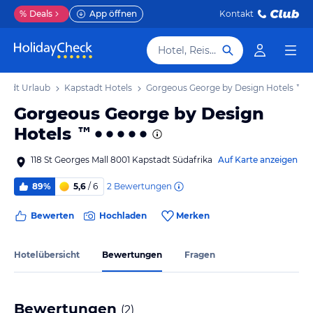
%
Deals
App öffnen
Kontakt
Hotel, Reiseziel
tadt Urlaub
Kapstadt Hotels
Gorgeous George by Design Hotels ™
Gorgeous George by Design
Hotels ™
118 St Georges Mall 8001 Kapstadt Südafrika
Auf Karte anzeigen
2
Bewertungen
89%
5,6
/ 6
Bewerten
Hochladen
Merken
Hotelübersicht
Bewertungen
Fragen
Bewertungen
(
2
)