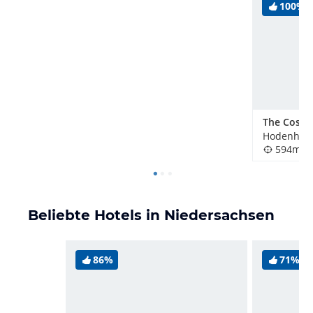
100%
Hodenhage
594m
Beliebte Hotels in Niedersachsen
86%
71%