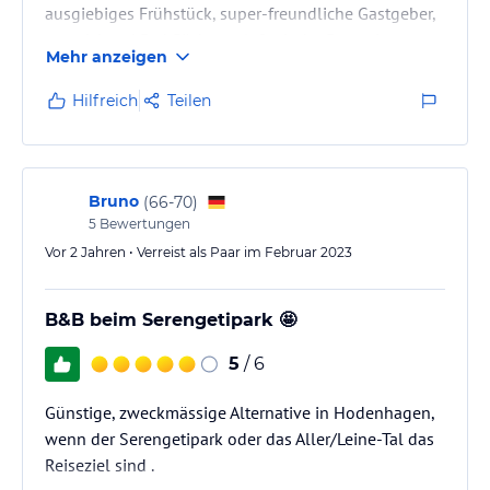
ausgiebiges Frühstück, super-freundliche Gastgeber,
ausreichend Parkfläche - telefonische Reservierung
Mehr anzeigen
dringend erforderlich 🍀💕
Hilfreich
Teilen
Bruno
(
66-70
)
5
Bewertungen
Vor 2 Jahren • Verreist als Paar im Februar 2023
B&B beim Serengetipark 🤩
5
/ 6
Günstige, zweckmässige Alternative in Hodenhagen,
wenn der Serengetipark oder das Aller/Leine-Tal das
Reiseziel sind .