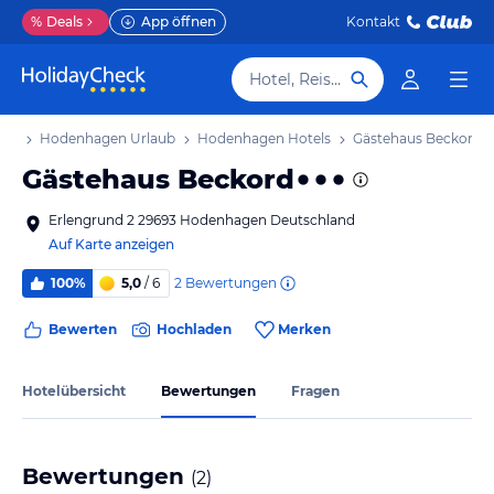
%
Deals
App öffnen
Kontakt
Hotel, Reiseziel
aub
Hodenhagen Urlaub
Hodenhagen Hotels
Gästehaus Beckord
Gästehaus Beckord
Erlengrund 2 29693 Hodenhagen Deutschland
Auf Karte anzeigen
2
Bewertungen
100%
5,0
/ 6
Bewerten
Hochladen
Merken
Hotelübersicht
Bewertungen
Fragen
Bewertungen
(
2
)