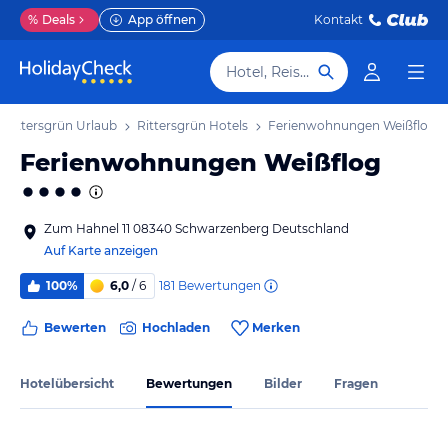
%
Deals
App öffnen
Kontakt
Hotel, Reiseziel
Rittersgrün Urlaub
Rittersgrün Hotels
Ferienwohnungen Weißflog
Ferienwohnungen Weißflog
Zum Hahnel 11 08340 Schwarzenberg Deutschland
Auf Karte anzeigen
181
Bewertungen
100%
6,0
/ 6
Bewerten
Hochladen
Merken
Hotelübersicht
Bewertungen
Bilder
Fragen