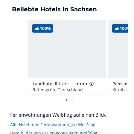
Beliebte Hotels in Sachsen
100%
100%
Landhotel Rittersgrün
Rittersgrün, Deutschland
Kirnitzsch
Ferienwohnungen Weißflog auf einen Blick
Alle Hotelinfos Ferienwohnungen Weißflog
Hotelbilder von Ferienwohnungen Weißflog