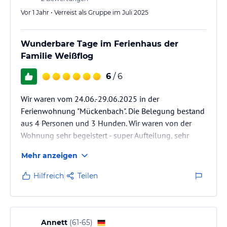
Vor 1 Jahr • Verreist als Gruppe im Juli 2025
Wunderbare Tage im Ferienhaus der
Familie Weißflog
6
/ 6
Wir waren vom 24.06.-29.06.2025 in der
Ferienwohnung "Mückenbach". Die Belegung bestand
aus 4 Personen und 3 Hunden. Wir waren von der
Wohnung sehr begeistert - super Aufteilung, sehr
gute Küchenausstattung, moderne Badezimmer, alle
Mehr anzeigen
Materialien hatten eine hohe Wertigkeit. Die
Wohnung hat einen eigenen Eingang und
Hilfreich
Teilen
Sitzgelegenheiten auf der schön gelegenen Terrasse.
Alles super!
Die Lage des Hauses war ein guter Ausgangspunkt
für Ausflüge und Gassigänge. Die Vermieter waren
Annett
(
61-65
)