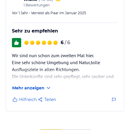
1
Bewertungen
Vor 1 Jahr • Verreist als Paar im Januar 2025
Sehr zu empfehlen
6
/ 6
Wir sind nun schon zum zweiten Mal hier.
Eine sehr schöne Umgebung und Natur,tolle
Ausflugsziele in allen Richtungen.
Die Unterkünfte sind sehr gepflegt, sehr sauber und
sehr gut ausgestattet.
Mehr anzeigen
Unsere volle Empfehlung!
Hilfreich
Teilen