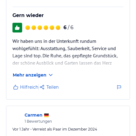
Gern wieder
6
/ 6
Wir haben uns in der Unterkunft rundum
wohlgefühlt: Ausstattung, Sauberkeit, Service und
Lage sind top. Die Ruhe, das gepflegte Grundstück,
der schöne Ausblick und Garten lassen das Herz
höher schlagen. Abgerundet wurde der Aufenthalt
Mehr anzeigen
auch durch eine sehr informative Homepage und
ausführliche Informationen im Vorhinein.
Hilfreich
Teilen
Carmen
1
Bewertungen
Vor 1 Jahr • Verreist als Paar im Dezember 2024