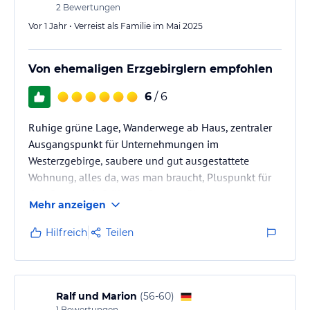
sehr freundlich und zuvorkommend.
2
Bewertungen
Vor 1 Jahr • Verreist als Familie im Mai 2025
Von ehemaligen Erzgebirglern empfohlen
6
/ 6
Ruhige grüne Lage, Wanderwege ab Haus, zentraler
Ausgangspunkt für Unternehmungen im
Westerzgebirge, saubere und gut ausgestattete
Wohnung, alles da, was man braucht, Pluspunkt für
den Garten mit Grillkota, Gartenmöbel
Mehr anzeigen
Hilfreich
Teilen
Ralf und Marion
(
56-60
)
1
Bewertungen