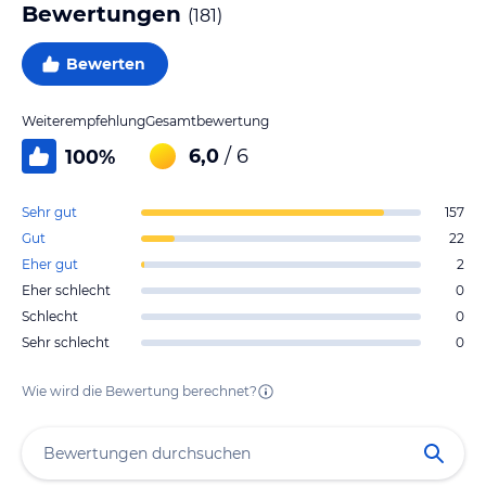
Bewertungen
(
181
)
Bewerten
Weiterempfehlung
Gesamtbewertung
6,0
/ 6
100
%
Sehr gut
157
Gut
22
Eher gut
2
Eher schlecht
0
Schlecht
0
Sehr schlecht
0
Wie wird die Bewertung berechnet?