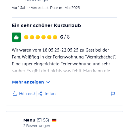
Vor 1 Jahr • Verreist als Paar im Mai 2025
Ein sehr schöner Kurzurlaub
6
/ 6
Wir waren vom 18.05.25-22.05.25 zu Gast bei der
Fam. Weißflog in der Ferienwohnung "Wernitzbächel".
Eine super eingerichtete Ferienwohnung und sehr
sauber. Es gibt dort nichts was fehlt. Man kann die
Ferienwohnung nur weiter empfehlen. Die Fam.
Mehr anzeigen
Weißflog ist super nett. Wer einen erholsamen Urlaub
möchte, sollte die Ferienwohnung buchen. Wir
Hilfreich
Teilen
kommen auf jeden Fall sehr gerne wieder und freuen
uns darauf.
Viele Grüße Fam. Mädel aus Jena.
Manu
(
51-55
)
2
Bewertungen