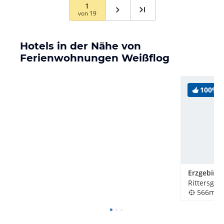
1
von
19
Hotels in der Nähe von
Ferienwohnungen Weißflog
100%
Rittersgrü
566m