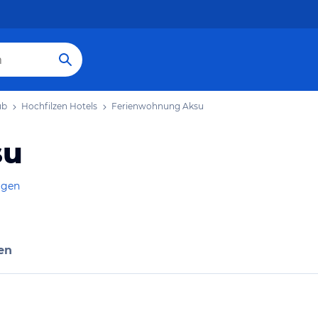
ub
Hochfilzen Hotels
Ferienwohnung Aksu
su
igen
en