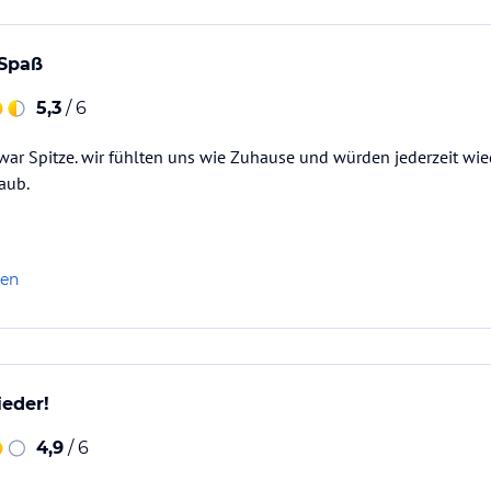
 Spaß
5,3
/ 6
war Spitze. wir fühlten uns wie Zuhause und würden jederzeit wie
aub.
len
eder!
4,9
/ 6