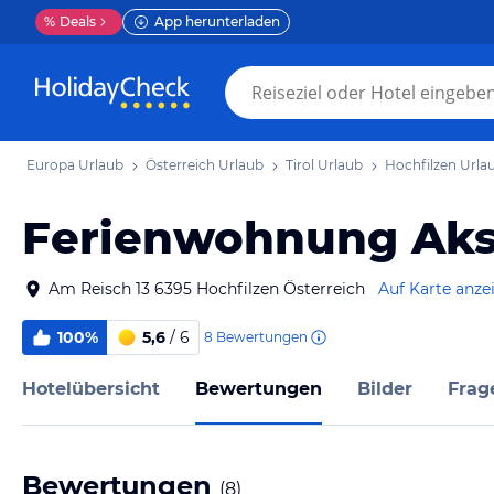
%
Deals
App herunterladen
Europa Urlaub
Österreich Urlaub
Tirol Urlaub
Hochfilzen Urla
Ferienwohnung Ak
Am Reisch 13 6395 Hochfilzen Österreich
Auf Karte anze
100%
5,6
/ 6
8
Bewertungen
Hotelübersicht
Bewertungen
Bilder
Frag
Bewertungen
(
8
)