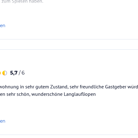
 zum Spielen haben.
t ob sondern wann wir wiederkommen!
len
5,7
/ 6
wohnung in sehr gutem Zustand, sehr freundliche Gastgeber wür
en sehr schön, wunderschöne Langlaufliopen
len