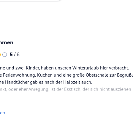
ommen
5
/ 6
ne und zwei Kinder, haben unseren Winterurlaub hier verbracht.
re Ferienwohnung, Kuchen und eine große Obstschale zur Begrüß
he Handtücher gab es nach der Halbzeit auch.
nkt, oder eher Anregung, ist der Esstisch, der sich nicht ausziehen
ne Grenze stößt.
alles gut und Preis- Leistung absolut gegeben.
len