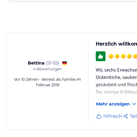
Herzlich willk
Bettina
(
51-55
)
4
Bewertungen
Wir, sechs Erwachse
Ordentliche, saube
Vor 10 Jahren • Verreist als Familie im
gesäubert und frisc
Februar 2016
Der einzige Kritikpu
Erwachsenen an sei
Mehr anzeigen
Aber grundsätzlich 
Hilfreich
Tei