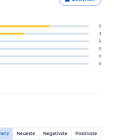
5
3
0
0
0
0
vanz
Neueste
Negativste
Positivste