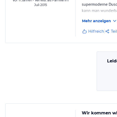
Vor 11 Jahren • Verreist als Familie im
supermoderne Dusche
Juli 2015
kann man wunderbar
Fernseher. Schnell
Mehr anzeigen
Hilfreich
Tei
Leid
Wir kommen wi