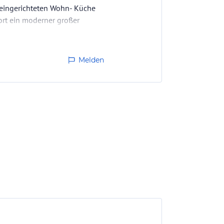
t eingerichteten Wohn- Küche
ort ein moderner großer
um…
Melden