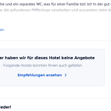
 und ein separates WC, was für einer Familie toll ist! In der gu
 die gefundenen Pfifferlinge verarbeiten und ausserdem steht d
es WLAN kann ebenso benutzt werden. Elif backte extra für uns z
len
er haben wir für dieses Hotel keine Angebote
Folgende Hotels könnten Ihnen auch gefallen
Empfehlungen ansehen
eder!