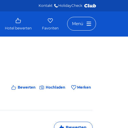
Kontakt
HolidayCheck 
Menü
Hotel bewerten
Favoriten
Bewerten
Hochladen
Merken
Bewerten