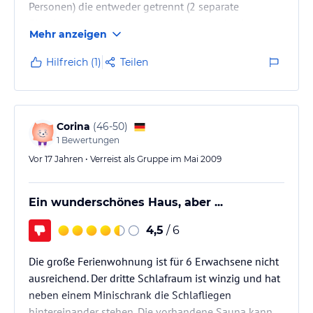
Personen) die entweder getrennt (2 separate
Eingänge) oder zusammen gemietet werden kann.
Mehr anzeigen
Dann passen in das Haus bis zu 12 Personen. Wir
waren 3 Familien mit gesamt 4 Kindern und fanden
Hilfreich (1)
Teilen
das Haus optimal mit gesamt 5 Schlafräumen (davon
2 kleinere Schlafzimmer für die Kinder - geht aber
auch für Erwachsene Betten dann aber
hintereinander!) und natürlich 2 Wohnstuben, 2
Corina
(
46-50
)
Küchen, der Sauna und dem…
1
Bewertungen
Vor 17 Jahren • Verreist als Gruppe im Mai 2009
Ein wunderschönes Haus, aber ...
4,5
/ 6
Die große Ferienwohnung ist für 6 Erwachsene nicht
ausreichend. Der dritte Schlafraum ist winzig und hat
neben einem Minischrank die Schlafliegen
hintereinander stehen. Die vorhandene Sauna kann