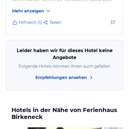
entsprechend der Aufenthaltsdauer kostenlos
Mehr anzeigen
genutzt werden. Es gibt ein Bad mit Toilette, Dusche,
Wanne im Untergeschoss und eine Toilette im 1.
Hilfreich (1)
Teilen
Stock. Für 3 Paare zu wenig. Holz für den
vorhandenen Kamin muß extra bezahlt werden. Das
liebevoll restaurierte Haus birgt über einen separaten
Eingang eine weitere Ferienwohnung.…
Leider haben wir für dieses Hotel keine
Angebote
Folgende Hotels könnten Ihnen auch gefallen
Empfehlungen ansehen
Hotels in der Nähe von Ferienhaus
Birkeneck