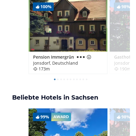
100%
98%
Pension Immergrün
Jonsdorf, Deutschland
Jonsdorf, 
173m
190m
Beliebte Hotels in Sachsen
99%
98%
AWARD