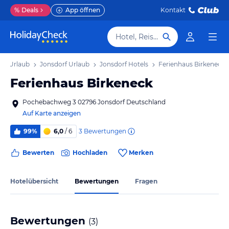
%
Deals
App öffnen
Kontakt
Hotel, Reiseziel
en Urlaub
Jonsdorf Urlaub
Jonsdorf Hotels
Ferienhaus Birkeneck
Ferienhaus Birkeneck
Pochebachweg 3 02796 Jonsdorf Deutschland
Auf Karte anzeigen
3
Bewertungen
99%
6,0
/ 6
Bewerten
Hochladen
Merken
Hotelübersicht
Bewertungen
Fragen
Bewertungen
(
3
)