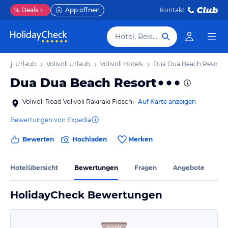
%
Deals
App öffnen
Kontakt
Hotel, Reiseziel
n/Fiji Urlaub
Volivoli Urlaub
Volivoli Hotels
Dua Dua Beach Resort
Dua Dua Beach Resort
Volivoli Road Volivoli Rakiraki Fidschi
Auf Karte anzeigen
Bewertungen von Expedia
Bewerten
Hochladen
Merken
Hotelübersicht
Bewertungen
Fragen
Angebote
HolidayCheck Bewertungen