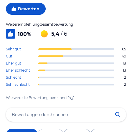
Bewerten
Weiterempfehlung
Gesamtbewertung
5,4
/ 6
100
%
Sehr gut
65
Gut
49
Eher gut
18
Eher schlecht
13
Schlecht
2
Sehr schlecht
2
Wie wird die Bewertung berechnet?