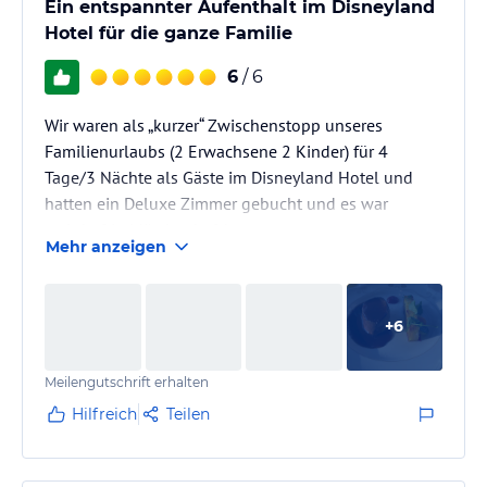
Ein entspannter Aufenthalt im Disneyland
Hotel für die ganze Familie
6
/ 6
Wir waren als „kurzer“ Zwischenstopp unseres
Familienurlaubs (2 Erwachsene 2 Kinder) für 4
Tage/3 Nächte als Gäste im Disneyland Hotel und
hatten ein Deluxe Zimmer gebucht und es war
wahrhaftig Märchenhaft!
Mehr anzeigen
Sehr zuvorkommendes Personal, tolle
Restaurants/Buffets und a la Carte Menüs, Schöne
+
6
Bar und die Deluxe Lounge war gemütlich, einladend
und stehts sauber zu allen von uns besuchten Zeiten
Meilengutschrift erhalten
(Frühstück, gegen Abend für ein-zwei gemütliche
Drink(s)) und das in einer entspannten Umgebung,
Hilfreich
Teilen
was nach so Ereignisreichen…