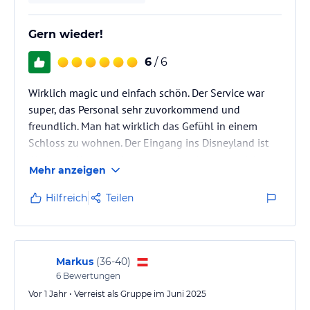
Gern wieder!
6
/ 6
Wirklich magic und einfach schön. Der Service war
super, das Personal sehr zuvorkommend und
freundlich. Man hat wirklich das Gefühl in einem
Schloss zu wohnen. Der Eingang ins Disneyland ist
direkt am Hotel, sodass man sich mittags umziehen
Mehr anzeigen
oder auch kurz eine Pause am Pool einlegen konnte.
Sehr empfehlenswert.
Hilfreich
Teilen
Schlimm war nur das völlig und unbeschreiblich
überteuerte Essen. Da sollten sie echt was dran
ändern!
Markus
(
36-40
)
6
Bewertungen
Vor 1 Jahr • Verreist als Gruppe im Juni 2025