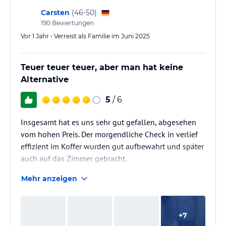
Carsten
(
46-50
)
190
Bewertungen
Vor 1 Jahr • Verreist als Familie im Juni 2025
Teuer teuer teuer, aber man hat keine
Alternative
5
/ 6
Insgesamt hat es uns sehr gut gefallen, abgesehen
vom hohen Preis. Der morgendliche Check in verlief
effizient im Koffer wurden gut aufbewahrt und später
auch auf das Zimmer gebracht.
Schön ist die direkte Lage zum Freizeitpark, und auch
Mehr anzeigen
zum Outlet, welches man mit dem Taxi oder uber
erreichen kann
Für Kinder ist es wirklich schön, wenn die Disney
+
7
Figuren beim Essen kommen, aber ich finde es