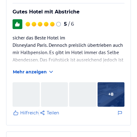
Gutes Hotel mit Abstriche
5
/ 6
sicher das Beste Hotel im
Disneyland Paris. Dennoch preislich übertrieben auch
mir Halbpension. Es gibt im Hotel immer das Selbe
Abendessen. Das Frühstück ist ausreichend jedoch ist
es nicht hinnehmbar, dass ich mir in einem 5 Stern
Mehr anzeigen
Hotel die Eier selbst im Eierkocher kochen muss. Wer
Disney Flair spüren will ist jedoch richtig
+
8
Hilfreich
Teilen