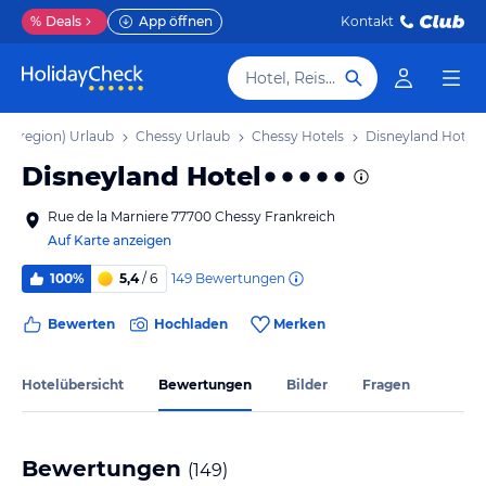
%
Deals
App öffnen
Kontakt
Hotel, Reiseziel
opolregion) Urlaub
Chessy Urlaub
Chessy Hotels
Disneyland Hotel
Disneyland Hotel
Rue de la Marniere 77700 Chessy Frankreich
Auf Karte anzeigen
149
Bewertungen
100%
5,4
/ 6
Bewerten
Hochladen
Merken
Hotelübersicht
Bewertungen
Bilder
Fragen
Bewertungen
(
149
)