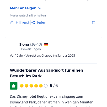
animationen im hotel waren sehr schön
Mehr anzeigen
Das personal war hilfsbereit und freundlich
Parken direkt am hotel mit parkservice
Meilengutschrift erhalten
Hilfreich
Teilen
Siona
(
36-40
)
1
Bewertungen
Vor 1 Jahr • Verreist als Gruppe im Januar 2025
Wunderbarer Ausgangsort für einen
Besuch im Park
5
/ 6
Das Disneyhotel liegt direkt am Eingang zum
Disneyland Park, daher ist man in wenigen Minuten