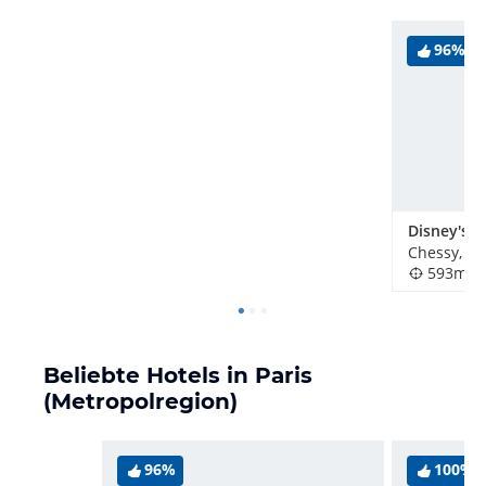
96%
Chessy, Fr
593m
Beliebte Hotels in Paris
(Metropolregion)
96%
100%