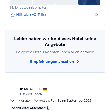
maßlos überteuert wobei wir ja noch die billigsten
Meilengutschrift erhalten
Zimmer hatten und keine Club oder Suite oder
Deluxe Room
Hilfreich
Teilen
Leider haben wir für dieses Hotel keine
Angebote
Folgende Hotels könnten Ihnen auch gefallen
Empfehlungen ansehen
Ines
(
46-50
)
1
Bewertungen
Vor 11 Monaten • Verreist als Familie im September 2025
Verifizierter Aufenthalt