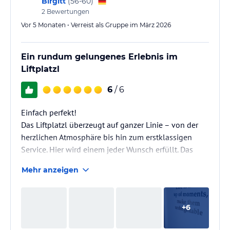
Birgitt
(
56-60
)
2
Bewertungen
Vor 5 Monaten • Verreist als Gruppe im März 2026
Ein rundum gelungenes Erlebnis im
Liftplatzl
6
/ 6
Einfach perfekt!
Das Liftplatzl überzeugt auf ganzer Linie – von der
herzlichen Atmosphäre bis hin zum erstklassigen
Service. Hier wird einem jeder Wunsch erfüllt. Das
Personal ist unglaublich freundlich und aufmerksam,
Mehr anzeigen
man fühlt sich sofort willkommen.
Auch das Ambiente ist bis ins kleinste so bezaubernd
und stilvoll eingerichtet. Hier stimmt wirklich alles
+
6
bis ins Detail.