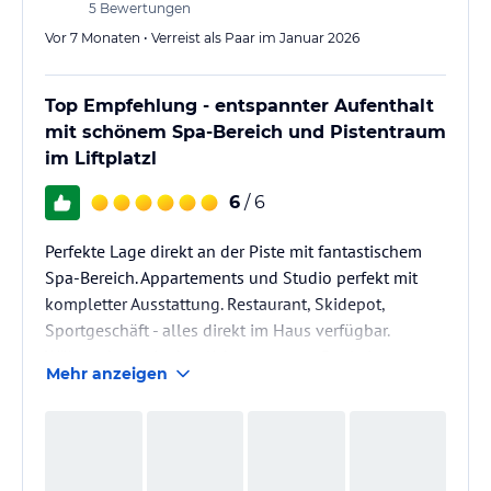
5
Bewertungen
Vor 7 Monaten • Verreist als Paar im Januar 2026
Top Empfehlung - entspannter Aufenthalt
mit schönem Spa-Bereich und Pistentraum
im Liftplatzl
6
/ 6
Perfekte Lage direkt an der Piste mit fantastischem
Spa-Bereich. Appartements und Studio perfekt mit
kompletter Ausstattung. Restaurant, Skidepot,
Sportgeschäft - alles direkt im Haus verfügbar.
Während man im herrlichen warmen Pool sitzt,
Mehr anzeigen
genießt man den Ausblick auf die Piste und abends
eine wunderschöne, heimelige Stimmung. Absolut
empfehlenswert!