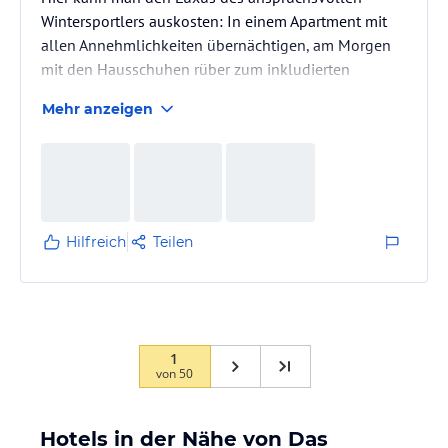
Wintersportlers auskosten: In einem Apartment mit
allen Annehmlichkeiten übernächtigen, am Morgen
mit den Hausschuhen rüber zum inkludierten
Skidepot latschen, rein in die angewärmten
Mehr anzeigen
Skischuhe und rauf auf den Berg mit der Gondel
(oder doch mit dem vor dem Haus haltenden Skibus
rauf zum Katschberg?) anschließend auf den
mondänen Sitzgelegenheiten am Apartment-Balkon
die Wintersonne auf der Nase kitzeln lassen, um
dann später ein Stockwerk höher im Sky-Pool mit
Hilfreich
Teilen
warmen 34…
1
von
50
Hotels in der Nähe von Das