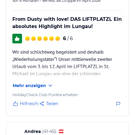
Vor 4 Monaten • Verreist als Gruppe im April 2026
From Dusty with love! DAS LIFTPLATZL Ein
absolutes Highlight im Lungau!
6
/ 6
Wir sind schlichtweg begeistert und deshalb
„Wiederholungstäter“! Unser mittlerweile zweiter
Urlaub vom 3. bis 12. April im LIFTPLATZL in St.
Michael im Lungau war eine der schönsten
Erfahrungen, die wir je als Gäste machen durften.
Mehr anzeigen
Von der ersten Minute an hat sich das gesamte Team
alle Mühe gegeben, unseren Aufenthalt
HolidayCheck Club-Punkte erhalten
unvergesslich zu machen – und das ist ihnen mit
Hilfreich
Teilen
Bravour gelungen!
Die Bergkulisse des Lungaus ist atemberaubend, und
das Haus fügt sich wunderschön in dieses alpine
Panorama ein. Schon allein dafür…
Andrea
(
41-45
)