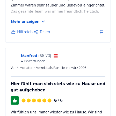
Zimmer waren sehr sauber und liebevoll eingerichtet.
Das gesamte Team war immer freundlich, herzlich,
hilfsbereit, großzügig und hat uns jeden Wunsch
Mehr anzeigen
quasi von den Augen abgelesen. Sehr gern haben wir
den Wellnessbereich genutzt. Wir haben den
Hilfreich
Teilen
Aufenthalt von der ersten Minute sehr genossen und
kommen gern wieder.
Manfred
(
66-70
)
4
Bewertungen
Vor 4 Monaten • Verreist als Familie im März 2026
Hier fühlt man sich stets wie zu Hause und
gut aufgehoben
6
/ 6
Wir fühlen uns immer wieder wie zu Hause. Wir sind