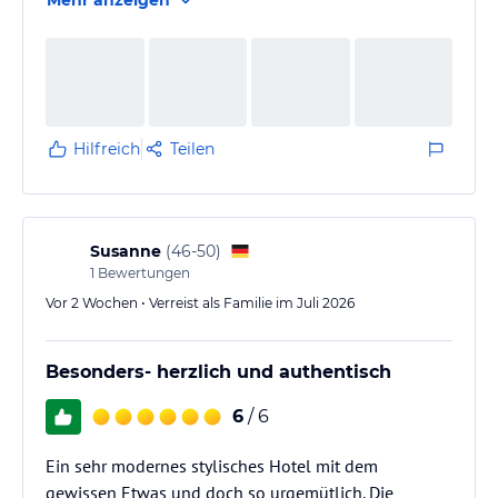
Sonnenbahngondel ist ideal zum Skifahren und
Wandern. Unser Zimmer war wunderschön und sehr
stilvoll eingerichtet. Ein echtes Highlight war das
private Frühstück am Pool. Insgesamt ein perfekter
Aufenthalt – wir kommen gerne wieder und
empfehlen das Hotel wärmstens weiter. Vielen Dank
Hilfreich
Teilen
an…
Susanne
(
46-50
)
1
Bewertungen
Vor 2 Wochen • Verreist als Familie im Juli 2026
Besonders- herzlich und authentisch
6
/ 6
Ein sehr modernes stylisches Hotel mit dem
gewissen Etwas und doch so urgemütlich. Die