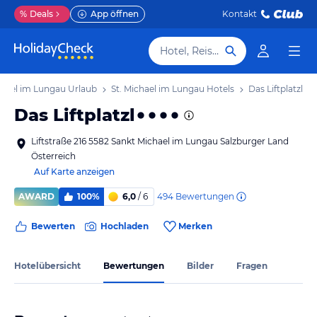
%
Deals
App öffnen
Kontakt
Hotel, Reiseziel
chael im Lungau Urlaub
St. Michael im Lungau Hotels
Das Liftplatzl
Das Liftplatzl
Liftstraße 216 5582 Sankt Michael im Lungau Salzburger Land
Österreich
Auf Karte anzeigen
494
Bewertungen
AWARD
100%
6,0
/ 6
Bewerten
Hochladen
Merken
Hotelübersicht
Bewertungen
Bilder
Fragen