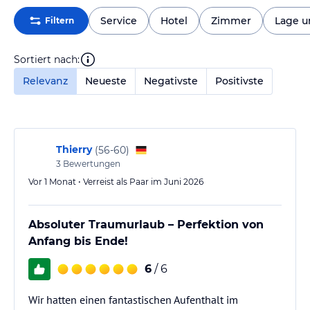
Service
Hotel
Zimmer
Lage 
Filtern
Sortiert nach:
Relevanz
Neueste
Negativste
Positivste
Thierry
(
56-60
)
3
Bewertungen
Vor 1 Monat • Verreist als Paar im Juni 2026
Absoluter Traumurlaub – Perfektion von
Anfang bis Ende!
6
/ 6
Wir hatten einen fantastischen Aufenthalt im