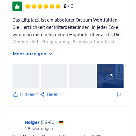
6
/ 6
Das Liftplatzl ist ein absoluter Ort zum Wohlfühlen.
Die Herzlichkeit der Mitarbeiter:innen, in jeder Ecke
wird man mit einem neuen Highlight überrascht. Die
Zimmer sind sehr geräumig, die Ausstattung lässt
keine Wünsche offen. Das moderne Ambiente gepaart
Mehr anzeigen
mit ursprünglicher Natürlichkeit, die gemütliche
Einrichtung mit viel Holz, die Liebe zum Detail hat
mich und meine Familie absolut überzeugt. In die
+
3
gemütlichen Polster-Betten kann man sich nach
einem Skitag oder einem Spaziergang in der
wunderbaren Umgebung…
Hilfreich
Teilen
Holger
(
56-60
)
2
Bewertungen