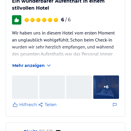
Ein wunderbarer Aufenthalt in einem
stilvollen Hotel
6
/ 6
Wir haben uns in diesem Hotel vom ersten Moment
an unglaublich wohlgefühlt. Schon beim Check-in
wurden wir sehr herzlich empfangen, und während
des gesamten Aufenthalts war das Personal immer
freundlich, aufmerksam und hilfsbereit.
Mehr anzeigen
Das tolle Hotel liegt direkt neben der
Sonnenbahngondel, perfekt zum Skifahren oder
wandern.
+
6
Unser Zimmer ein absoluter Traum zum wohlfühlen
und super geschmackvoll eingerichtet.
Wir hatten auch ein besonderes Frühstück am Pool,
Hilfreich
Teilen
was man für 2 Stunden für sich buchen kann, das war
ein…