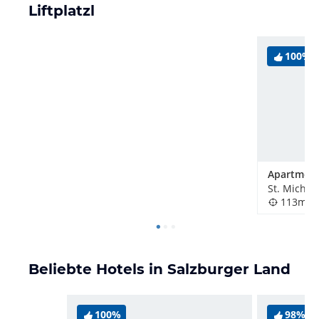
Liftplatzl
100%
St. Michae
113m
Beliebte Hotels in Salzburger Land
100%
98%