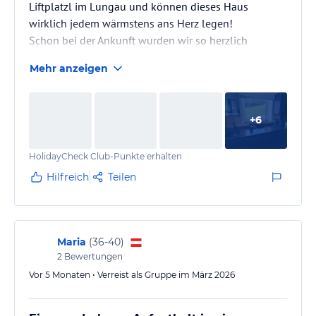
Liftplatzl im Lungau und können dieses Haus
wirklich jedem wärmstens ans Herz legen!
Schon bei der Ankunft wurden wir so herzlich
empfangen, dass wir uns sofort wie zu Hause gefühlt
Mehr anzeigen
haben. Der Service ist einfach großartig – unglaublich
persönlich, aufmerksam und megafreundlich von der
ersten bis zur letzten Minute. Man merkt hier wirklich,
+
6
dass der Gast im Mittelpunkt steht.
Ein ganz besonderes Highlight war das Upgrade und
HolidayCheck Club-Punkte erhalten
die tollen Annehmlichkeiten, die wir erhalten…
Hilfreich
Teilen
Maria
(
36-40
)
2
Bewertungen
Vor 5 Monaten • Verreist als Gruppe im März 2026