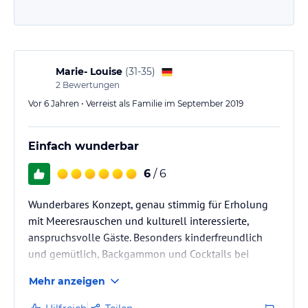
Marie- Louise
(
31-35
)
2
Bewertungen
Vor 6 Jahren • Verreist als Familie im September 2019
Einfach wunderbar
6
/ 6
Wunderbares Konzept, genau stimmig für Erholung
mit Meeresrauschen und kulturell interessierte,
anspruchsvolle Gäste. Besonders kinderfreundlich
und gemütlich, Backgammon und Cocktails bei
Sonnenuntergängen und freundlicher Service
Mehr anzeigen
garantiert.
Besondere Erwähnung verdient die Tatsache, dass