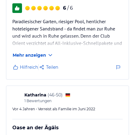
6
/ 6
Paradiesischer Garten, riesiger Pool, herrlicher
hoteleigener Sandstrand - da findet man zur Ruhe
und wird auch in Ruhe gelassen. Denn der Club
Orient verzichtet auf All-Inklusive-Schnellpakete und
lärmende Animation. Stattdessen gibt es wirkliche
Mehr anzeigen
Gastfreundschaft und Großzügigkeit in allem. Schöne
Zimmer, tolles Essen - und vor allem: nette Gäste.
Hilfreich
Teilen
Denn das Motto dieses Clubs steht schon am
Eingang: Nice People Welcome.
Katharina
(
46-50
)
1
Bewertungen
Vor 4 Jahren • Verreist als Familie im Juni 2022
Oase an der Ägäis