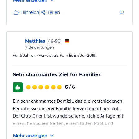
Mehr anzeigen
Lounge direkt über dem Meer. Ideal für Familien mit
kleinen und großen Kindern. Manchmal hat man das
Hilfreich
Teilen
Gefühl, in der Karibik zu sein ... wirklich traumhaft ...
Matthias
(
46-50
)
7
Bewertungen
Vor 6 Jahren • Verreist als Familie im Juli 2019
Sehr charmantes Ziel für Familien
6
/ 6
Ein sehr charmantes Domizil, das die verschiedenen
Bedürfnisse unserer Familie hervorragend bedient.
Der Club Orient ist wunderschöne, kleine Anlage mit
einem herrlichen Garten, einem tollen Pool und
hauseigenem Sandstrand. Uns hat die Atmosphäre in
Mehr anzeigen
der Anlage mit seinen aufmerksamen und