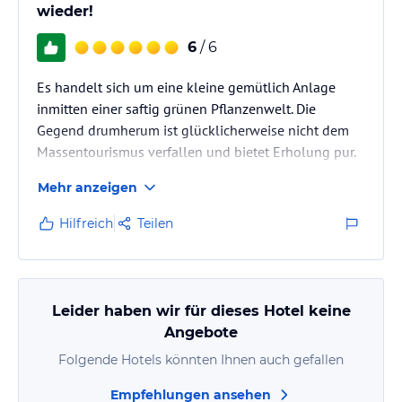
wieder!
6
/ 6
Es handelt sich um eine kleine gemütlich Anlage
inmitten einer saftig grünen Pflanzenwelt. Die
Gegend drumherum ist glücklicherweise nicht dem
Massentourismus verfallen und bietet Erholung pur.
(Hoffentlich sorgt/sorgen unsere Besuche nicht für
Mehr anzeigen
übermäßige Tourismusandrang). Außerhalb des
Hotels haben wir nur einheimische Touristen
Hilfreich
Teilen
kennengelernt.
Fußläufig ist der Ort Ören erreichbar, wo es kleine
Geschäfte zum Einkaufen gibt.
Leider haben wir für dieses Hotel keine
Angebote
Folgende Hotels könnten Ihnen auch gefallen
Empfehlungen ansehen