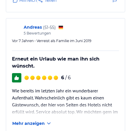
Hilfreich
Teilen
man sich nach einigen Tagen fühlt, als hätte man
schon immer dazugehört. Kein Wunder, denn so viele
Stammgäste!
Andreas
(
51-55
)
5
Bewertungen
Vor 7 Jahren • Verreist als Familie im Juni 2019
Erneut ein Urlaub wie man ihn sich
wünscht.
6
/ 6
Wie bereits im letzten Jahr ein wunderbarer
Aufenthalt. Wahrscheinlich gibt es kaum einen
Gästewunsch, der hier von Seiten des Hotels nicht
erfüllt wird. Service absolut top. Wir möchten gern im
nächsten Jahr auf jeden Fall wieder kommen.
Mehr anzeigen