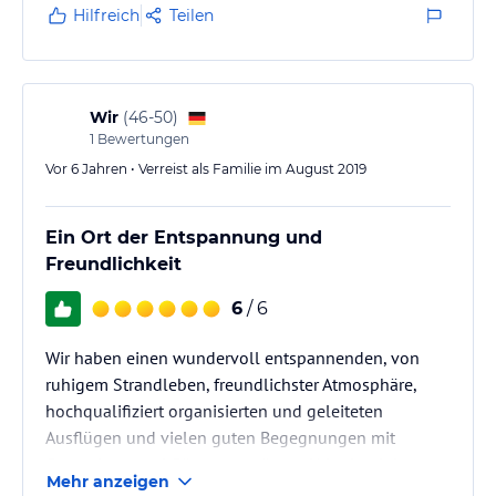
Hilfreich
Teilen
Wir
(
46-50
)
1
Bewertungen
Vor 6 Jahren • Verreist als Familie im August 2019
Ein Ort der Entspannung und
Freundlichkeit
6
/ 6
Wir haben einen wundervoll entspannenden, von
ruhigem Strandleben, freundlichster Atmosphäre,
hochqualifiziert organisierten und geleiteten
Ausflügen und vielen guten Begegnungen mit
Gastgebern und Gästen geprägten Urlaub erlebt.
Mehr anzeigen
Alles, was auf der Internetseite beschrieben steht,