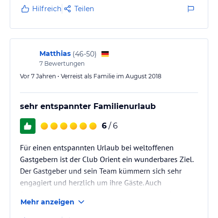
und cool.
Hilfreich
Teilen
Die Türkischen Einheimschen eher nicht, sehr
hochnässiges Klientel das dort Urlaub macht.
Es störte mich sehr das Hotel ein Politisches
Statement abgeben wollte, überall waren Atatürk
Matthias
(
46-50
)
Bilder selbst das Personal trug immer Shirts mit…
7
Bewertungen
Vor 7 Jahren • Verreist als Familie im August 2018
sehr entspannter Familienurlaub
6
/ 6
Für einen entspannten Urlaub bei weltoffenen
Gastgebern ist der Club Orient ein wunderbares Ziel.
Der Gastgeber und sein Team kümmern sich sehr
engagiert und herzlich um ihre Gäste. Auch
Sonderwünsche werden - wenn machbar - sofort und
Mehr anzeigen
problemlos erfüllt. Die Anlage ist wunderschön und
ansprechend gestaltet. Es bereitet Freude durch den