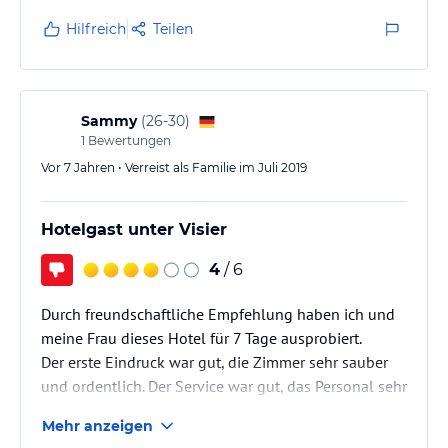
freundlichen Mitarbeitern sowie relaxten,
Hilfreich
Teilen
weltoffenen Gästen sehr gut gefallen. Wir kommen
gerne wieder.
Sammy
(
26-30
)
1
Bewertungen
Vor 7 Jahren • Verreist als Familie im Juli 2019
Hotelgast unter Visier
4
/ 6
Durch freundschaftliche Empfehlung haben ich und
meine Frau dieses Hotel für 7 Tage ausprobiert.
Der erste Eindruck war gut, die Zimmer sehr sauber
und ordentlich. Der Service war gut, das Personal sehr
freundlich.
Mehr anzeigen
Die Gäste die aus Deutschland waren recht freundlich