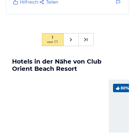
Hilfreich
Teilen
üppigen, schattigen Garten zu flanieren. Der Club
Orient liegt direkt am hoteleigenen Sandstrand an
einer flachen, warmen Bucht - ideal für Kinder. Der
Sonnenuntergang mit Blick auf…
1
von
11
Hotels in der Nähe von Club
Orient Beach Resort
80%