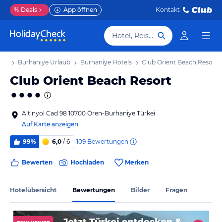
%
Deals
App öffnen
Kontakt
Hotel, Reiseziel
aub
Burhaniye Urlaub
Burhaniye Hotels
Club Orient Beach Resort
Club Orient Beach Resort
Altinyol Cad 98 10700 Ören-Burhaniye Türkei
Auf Karte anzeigen
109
Bewertungen
99%
6,0
/ 6
Bewerten
Hochladen
Merken
Hotelübersicht
Bewertungen
Bilder
Fragen