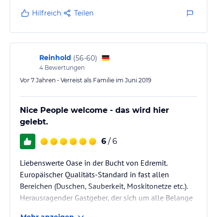
haben wir exakt so vorgefunden, wie es beschrieben
Hilfreich
Teilen
ist - daher wiederhole ich das hier nicht im Einzelnen.
Wie wir es gewollt hatten, haben wir kein Luxus-
Resort mit Vollanimation und all-inclusive gefunden,
sondern einen sehr ehrlichen…
Reinhold
(
56-60
)
4
Bewertungen
Vor 7 Jahren • Verreist als Familie im Juni 2019
Nice People welcome - das wird hier
gelebt.
6
/ 6
Liebenswerte Oase in der Bucht von Edremit.
Europäischer Qualitäts-Standard in fast allen
Bereichen (Duschen, Sauberkeit, Moskitonetze etc.).
Herausragender Gastgeber, der sich um alle Belange
kümmert. Meer direkt angrenzend, großer Pool,