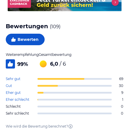
Bewertungen
(
109
)
Bewerten
Weiterempfehlung
Gesamtbewertung
6,0
/ 6
99
%
Sehr gut
69
Gut
30
Eher gut
9
Eher schlecht
1
Schlecht
0
Sehr schlecht
0
Wie wird die Bewertung berechnet?