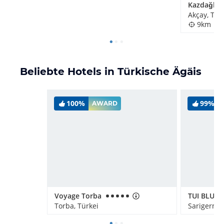
Akçay, Tür
9km
Beliebte Hotels in Türkische Ägäis
100%
99%
AWARD
Voyage Torba
Torba, Türkei
Sarigerme,