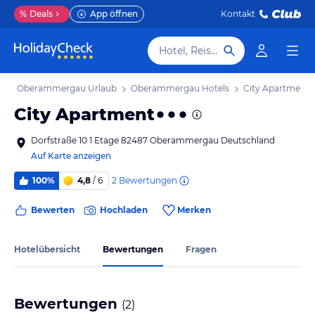
%
Deals
App öffnen
Kontakt
Hotel, Reiseziel
b
Oberammergau Urlaub
Oberammergau Hotels
City Apartment
City Apartment
Dorfstraße 10 1 Etage 82487 Oberammergau Deutschland
Auf Karte anzeigen
2
Bewertungen
100%
4,8
/ 6
Bewerten
Hochladen
Merken
Hotelübersicht
Bewertungen
Fragen
Bewertungen
(
2
)