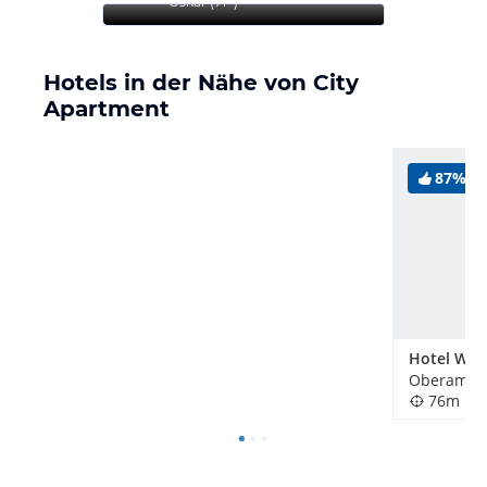
Oskar
(
71+
)
Hotels in der Nähe von City
Apartment
87%
Hotel Wit
Oberammer
76m