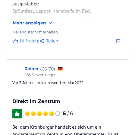
ausgestattet:
Spülmittel, Lappen, Handseife im Bad,
Geschirrspüler-Verbrauchsmittel, Mülltüten,
Mehr anzeigen
Toilettenpapier und Küchenrolle waren da.
Geschirr und Küchenausrüstung ist wie in den
Meilengutschrift erhalten
meisten Ferienwohnungen eher wenig vorhanden -
Hilfreich
Teilen
uns haben tiefe Teller gefehlt.
Das Doppelbett im Schlafzimmer ist sehr bequem, die
Schlafcouch im Wohnzimmer nicht so sehr. Beim
Rainer
(
66-70
)
265
Bewertungen
Schlafen gestört hat vor allem ein klapperndes
Geräusch, das…
Vor 3 Jahren • Alleinreisend im Mai 2022
Direkt im Zentrum
5
/ 6
Bei dem Kronburger handelt es sich um ein
Appartement im Zentrum von Oberammergau. Es ist