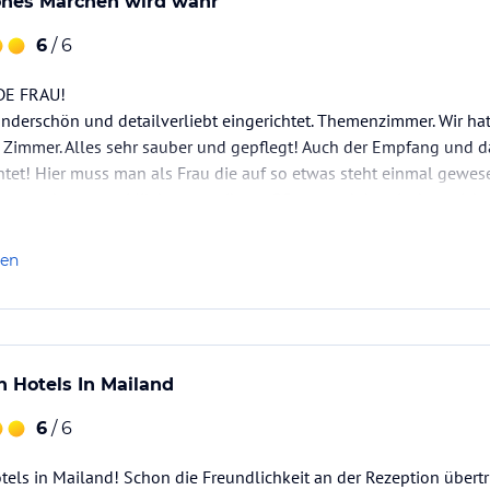
nes Märchen wird wahr
6
/ 6
DE FRAU!
nderschön und detailverliebt eingerichtet. Themenzimmer. Wir hat
Zimmer. Alles sehr sauber und gepflegt! Auch der Empfang und da
htet! Hier muss man als Frau die auf so etwas steht einmal gewese
n…auch vegane Milchersatz gibt es. Pflegeprodukte riechen nicht n
ndlich…Danke für dieses Erlebnis!
len
n Hotels In Mailand
6
/ 6
tels in Mailand! Schon die Freundlichkeit an der Rezeption übertri