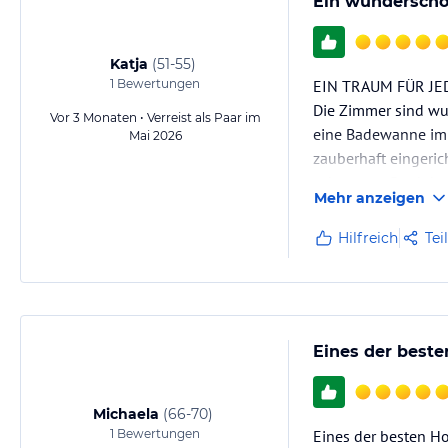
Ein wunderschö
Katja
(
51-55
)
1
Bewertungen
EIN TRAUM FÜR JE
Die Zimmer sind wu
Vor 3 Monaten • Verreist als Paar im
eine Badewanne im 
Mai 2026
zauberhaft eingeric
sehr guten Produkte
Mehr anzeigen
so bemüht und freu
Hilfreich
Tei
Eines der beste
Michaela
(
66-70
)
1
Bewertungen
Eines der besten Ho