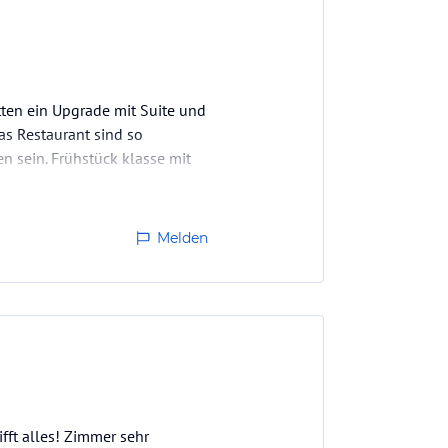
ten ein Upgrade mit Suite und
s Restaurant sind so
n sein. Frühstück klasse mit
ur luxuriös. Das Personal ist
Melden
fft alles! Zimmer sehr