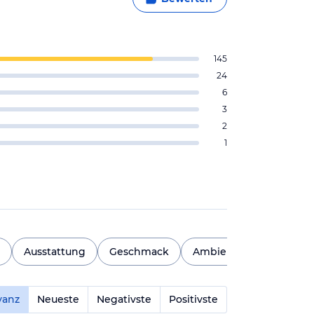
145
24
6
3
2
1
Ausstattung
Geschmack
Ambiente
Essensvie
vanz
Neueste
Negativste
Positivste