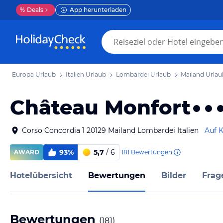
%
Deals
App herunterladen
Europa Urlaub
Italien Urlaub
Lombardei Urlaub
Mailand Urlau
Château Monfort
Corso Concordia 1 20129 Mailand Lombardei Italien
Auf K
93%
5,7
/ 6
181
Bewertungen
AWARD
Hotelübersicht
Bewertungen
Bilder
Frag
Bewertungen
(
181
)