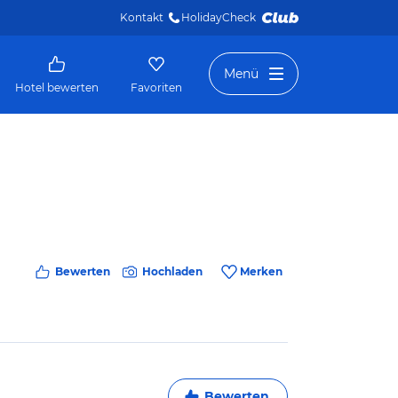
Kontakt
HolidayCheck 
Menü
Hotel bewerten
Favoriten
Bewerten
Hochladen
Merken
Bewerten