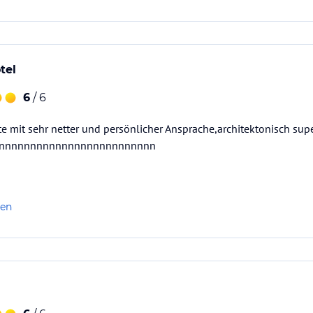
tel
6
/ 6
e mit sehr netter und persönlicher Ansprache,architektonisch sup
nnnnnnnnnnnnnnnnnnnnnnnnnnn
len