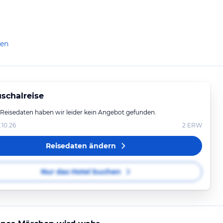
len
schalreise
 Reisedaten haben wir leider kein Angebot gefunden.
.10.26
2
ERW
Reisedaten ändern
Nur das Hotel buchen