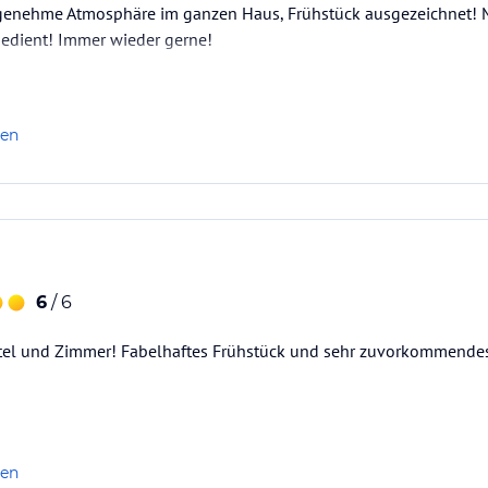
enehme Atmosphäre im ganzen Haus, Frühstück ausgezeichnet! 
edient! Immer wieder gerne!
len
6
/ 6
l und Zimmer! Fabelhaftes Frühstück und sehr zuvorkommendes 
len