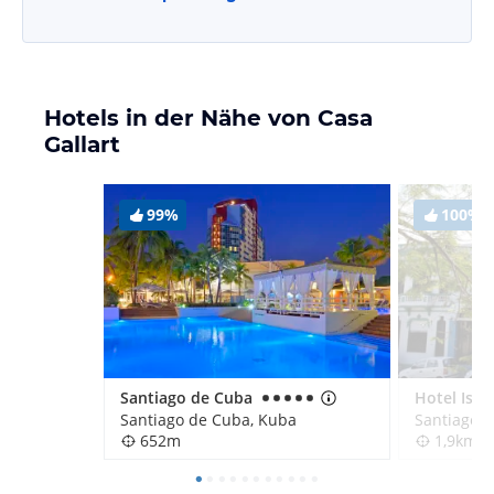
Hotels in der Nähe von Casa
Gallart
99%
100%
Santiago de Cuba
Santiago de Cuba, Kuba
Santiago 
652m
1,9km