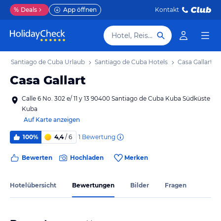
%
Deals
App öffnen
Kontakt
Hotel, Reiseziel
b
Santiago de Cuba Urlaub
Santiago de Cuba Hotels
Casa Gallart
Casa Gallart
Calle 6 No. 302 e/ 11 y 13 90400 Santiago de Cuba Kuba Südküste
Kuba
Auf Karte anzeigen
1
Bewertung
100%
4,4
/ 6
Bewerten
Hochladen
Merken
Hotelübersicht
Bewertungen
Bilder
Fragen