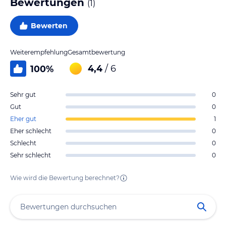
Bewertungen
(
1
)
Bewerten
Weiterempfehlung
Gesamtbewertung
4,4
/ 6
100
%
Sehr gut
0
Gut
0
Eher gut
1
Eher schlecht
0
Schlecht
0
Sehr schlecht
0
Wie wird die Bewertung berechnet?