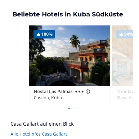
Beliebte Hotels in Kuba Südküste
100%
94%
Hostal Las Palmas
Trinidad P
Casilda, Kuba
Playa Anc
Casa Gallart auf einen Blick
Alle Hotelinfos Casa Gallart