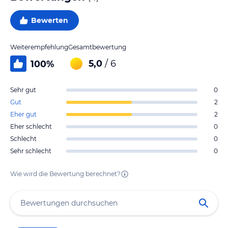
Bewerten
Weiterempfehlung
Gesamtbewertung
5,0
/ 6
100
%
Sehr gut
0
Gut
2
Eher gut
2
Eher schlecht
0
Schlecht
0
Sehr schlecht
0
Wie wird die Bewertung berechnet?