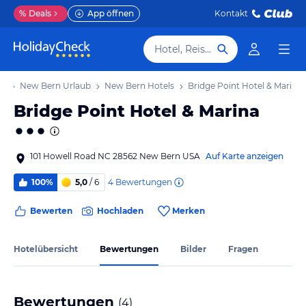
%
Deals
App öffnen
Kontakt
Hotel, Reiseziel
ub
New Bern Urlaub
New Bern Hotels
Bridge Point Hotel & Marina
Bridge Point Hotel & Marina
101 Howell Road NC 28562 New Bern USA
Auf Karte anzeigen
4
Bewertungen
100%
5,0
/ 6
Bewerten
Hochladen
Merken
Hotelübersicht
Bewertungen
Bilder
Fragen
Bewertungen
(
4
)