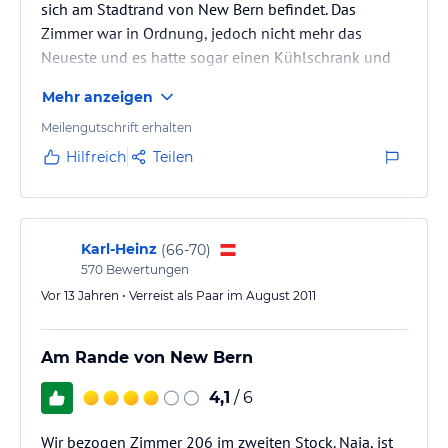
sich am Stadtrand von New Bern befindet. Das
Zimmer war in Ordnung, jedoch nicht mehr das
Neueste und es hatte sogar einen Kühlschrank und
Mikrowelle. Das Personal war sehr freundlich und
Mehr anzeigen
hilfsbereit. Das Frühstücksbuffet war typisch
amerikanisch mit Plastikgeschirr.
Meilengutschrift erhalten
Hilfreich
Teilen
Karl-Heinz
(
66-70
)
570
Bewertungen
Vor 13 Jahren • Verreist als Paar im August 2011
Am Rande von New Bern
4,1
/ 6
Wir bezogen Zimmer 206 im zweiten Stock. Naja, ist