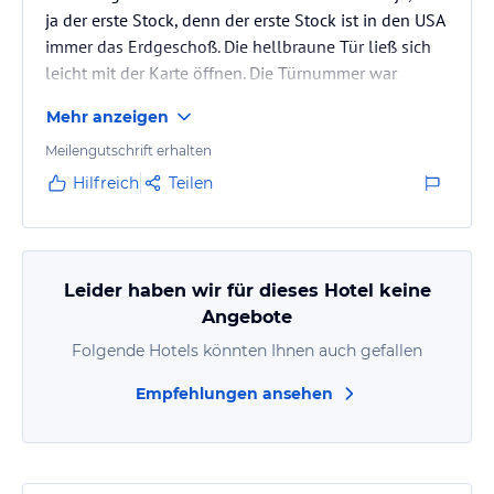
ja der erste Stock, denn der erste Stock ist in den USA
immer das Erdgeschoß. Die hellbraune Tür ließ sich
leicht mit der Karte öffnen. Die Türnummer war
deutlich in Weiß auf einem weinroten Rechteck zu
Mehr anzeigen
lesen. Noch deutlicher unterhalb der Hinweis auf
Non-Smoking.
Meilengutschrift erhalten
Hilfreich
Teilen
Rechts an der Wand neben der Tür waren sogleich
meine Lieblingswerkzeuge - sprich Bügelbrett und
Bügeleisen. Ein Holz-Kofferständer wartete dann
Leider haben wir für dieses Hotel keine
noch auf mich.
Angebote
Folgende Hotels könnten Ihnen auch gefallen
Das Bett mit dem blumigen Überwurf…
Empfehlungen ansehen