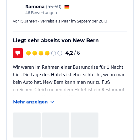
Ramona
(
46-50
)
46
Bewertungen
Vor 15 Jahren • Verreist als Paar im September 2010
Liegt sehr abseits von New Bern
4,2
/ 6
Wir waren im Rahmen einer Busrundrise für 1 Nacht
hier. Die Lage des Hotels ist eher schlecht, wenn man
kein Auto hat. New Bern kann man nur zu Fuß
erreichen. Gleich neben dem Hotel ist ein Restaurant.
Man kann im Hotel seine Wäsche waschen und
Mehr anzeigen
trocknen. Morgens gab es amk. Frühstück. Es gab ja
sonst nichts in der Nähe.
Nur eingeschränkt für Gäste mit Auot
empfehlenswert.