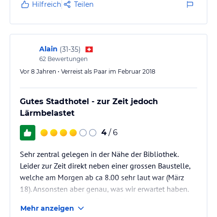
Hilfreich
Teilen
Alain
(
31-35
)
62
Bewertungen
Vor 8 Jahren • Verreist als Paar im Februar 2018
Gutes Stadthotel - zur Zeit jedoch
Lärmbelastet
4
/ 6
Sehr zentral gelegen in der Nähe der Bibliothek.
Leider zur Zeit direkt neben einer grossen Baustelle,
welche am Morgen ab ca 8.00 sehr laut war (März
18). Ansonsten aber genau, was wir erwartet haben.
Saubere und Moderne Zimmer. Eher etwas klein, aber
Mehr anzeigen
normal für eine Grossstadt. Ein wenig schlecht ist,