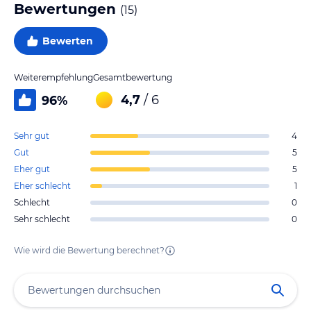
Bewertungen
(
15
)
Bewerten
Weiterempfehlung
Gesamtbewertung
4,7
/ 6
96
%
Sehr gut
4
Gut
5
Eher gut
5
Eher schlecht
1
Schlecht
0
Sehr schlecht
0
Wie wird die Bewertung berechnet?