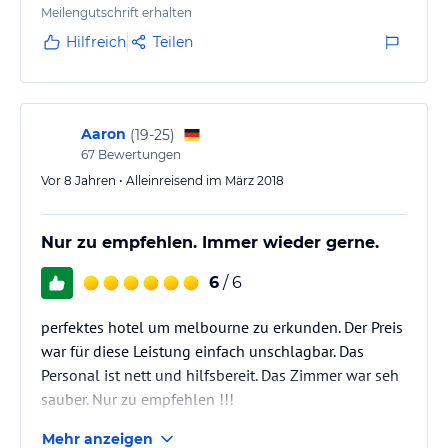
dass man für WIFI nach einem Tag / 1 GB bezahlen
Meilengutschrift erhalten
muss. Positiv jedoch ist das Parkhaus für 20 AUD pro
Hilfreich
Teilen
Tag, wenn man das Auto stehen lässt. Würde das
Hotel sicherlich empfehlen.
Aaron
(
19-25
)
67
Bewertungen
Vor 8 Jahren • Alleinreisend im März 2018
Nur zu empfehlen. Immer wieder gerne.
6
/ 6
perfektes hotel um melbourne zu erkunden. Der Preis
war für diese Leistung einfach unschlagbar. Das
Personal ist nett und hilfsbereit. Das Zimmer war seh
sauber. Nur zu empfehlen !!!
Mehr anzeigen