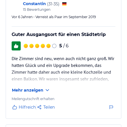
Constantin
(
31-35
)
15
Bewertungen
Vor 6 Jahren • Verreist als Paar im September 2019
Guter Ausgangsort für einen Städtetrip
5
/ 6
Die Zimmer sind neu, wenn auch nicht ganz groß. Wir
hatten Glück und ein Upgrade bekommen, das
Zimmer hatte daher auch eine kleine Kochzeile und
einen Balkon. Wir waren insgesamt sehr zufrieden,
die Rezeption war auch sehr nett.
Mehr anzeigen
Gegenüber ist leider eine Baustelle, die tagsüber zu
Meilengutschrift erhalten
hören ist (aber nicht sehr laut). Nachts ist es ruhig.
Hilfreich
Teilen