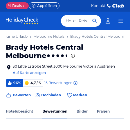
%
Deals
App öffnen
Kontakt
Hotel, Reiseziel
lbourne Urlaub
Melbourne Hotels
Brady Hotels Central Melbourne
Brady Hotels Central
Melbourne
30 Little Latrobe Street 3000 Melbourne Victoria Australien
Auf Karte anzeigen
15
Bewertungen
96%
4,7
/ 6
Bewerten
Hochladen
Merken
Hotelübersicht
Bewertungen
Bilder
Fragen