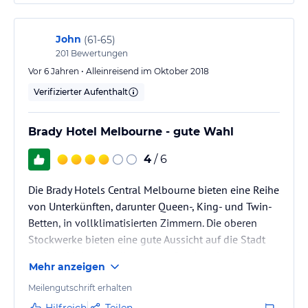
John
(
61-65
)
201
Bewertungen
Vor 6 Jahren • Alleinreisend im Oktober 2018
Verifizierter Aufenthalt
Brady Hotel Melbourne - gute Wahl
4
/ 6
Die Brady Hotels Central Melbourne bieten eine Reihe
von Unterkünften, darunter Queen-, King- und Twin-
Betten, in vollklimatisierten Zimmern. Die oberen
Stockwerke bieten eine gute Aussicht auf die Stadt
und sind leiser als die unteren Stockwerke, in denen
Mehr anzeigen
es zu Verkehrslärm kommt.
Meilengutschrift erhalten