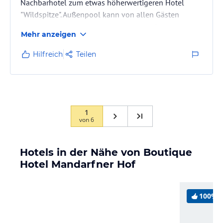
Nachbarhotel zum etwas höherwertigeren Hotel
"Wildspitze". Außenpool kann von allen Gästen
genutzt werden. Hervorragende Küche. Etwas
Mehr anzeigen
sorgloser Umgang mit Corona-Schutz-Maßnahmen
(hier sollte man als Gast ein Zeichen setzen). Ein
Hilfreich
Teilen
Desinfektionsgerät ist als einzige Maßnahme nicht
ausreichend.
1
von
6
Hotels in der Nähe von Boutique
Hotel Mandarfner Hof
100%