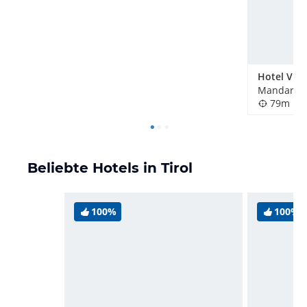
Mandarfen
79m
Beliebte Hotels in Tirol
100%
100%