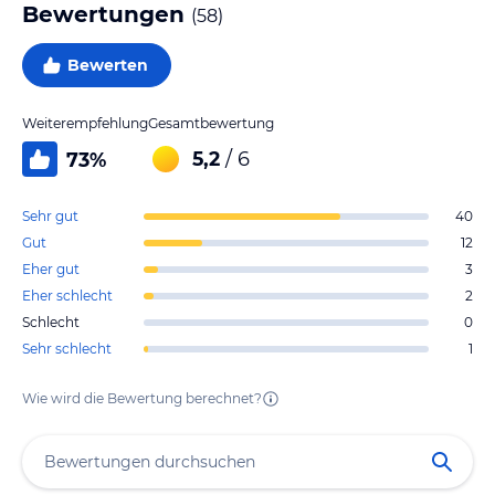
Bewertungen
(
58
)
Bewerten
Weiterempfehlung
Gesamtbewertung
5,2
/ 6
73
%
Sehr gut
40
Gut
12
Eher gut
3
Eher schlecht
2
Schlecht
0
Sehr schlecht
1
Wie wird die Bewertung berechnet?