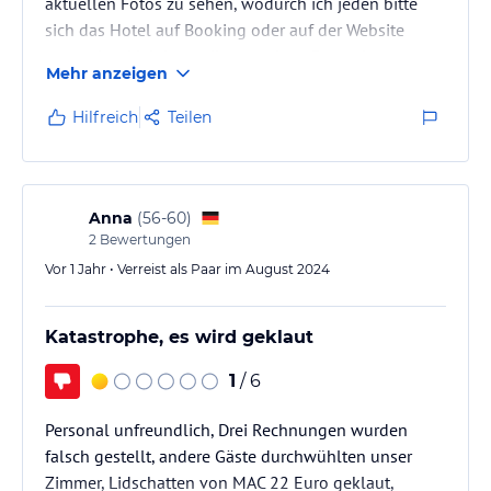
aktuellen Fotos zu sehen, wodurch ich jeden bitte
sich das Hotel auf Booking oder auf der Website
anzusehen! Ich kann die negativen Rezessionen
Mehr anzeigen
(grad die die behauptet, dass geklaut wird (?)) echt
nicht verstehen. Als Paar nur zu Empfehlen!
Hilfreich
Teilen
Anna
(
56-60
)
2
Bewertungen
Vor 1 Jahr • Verreist als Paar im August 2024
Katastrophe, es wird geklaut
1
/ 6
Personal unfreundlich, Drei Rechnungen wurden
falsch gestellt, andere Gäste durchwühlten unser
Zimmer, Lidschatten von MAC 22 Euro geklaut,