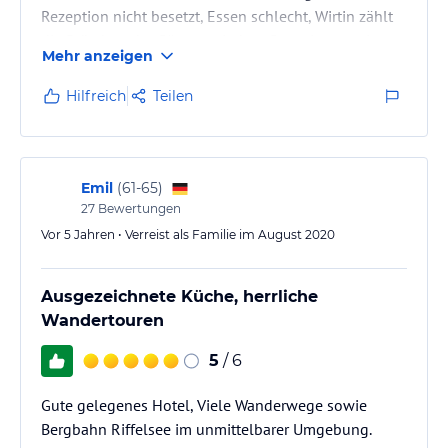
Rezeption nicht besetzt, Essen schlecht, Wirtin zählt
die Brötchen der Gäste, zu jedem Gast ein negativer
Mehr anzeigen
Kommentar, kein Bettwäschewechsel
Hilfreich
Teilen
Emil
(
61-65
)
27
Bewertungen
Vor 5 Jahren • Verreist als Familie im August 2020
Ausgezeichnete Küche, herrliche
Wandertouren
5
/ 6
Gute gelegenes Hotel, Viele Wanderwege sowie
Bergbahn Riffelsee im unmittelbarer Umgebung.