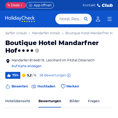
%
Deals
App öffnen
Kontakt
Hotel, Reiseziel
andarfen Urlaub
Mandarfen Hotels
Boutique Hotel Mandarfner Hof
Boutique Hotel Mandarfner
Hof
Mandarfen 81 6481 St. Leonhard im Pitztal Österreich
Auf Karte anzeigen
58
Bewertungen
73%
5,2
/ 6
Bewerten
Hochladen
Merken
Hotelübersicht
Bewertungen
Bilder
Fragen