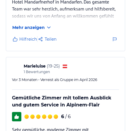
Hotel Mandarfnerhof in Mandarfen. Das gesamte
Team war sehr herzlich, aufmerksam und hilfsbereit,
sodass wir uns von Anfang an willkommen gefühlt
haben. Die angenehme Atmosphäre, die gepflegten
Mehr anzeigen
und gemütlichen Zimmer sowie die wunderschöne
Umgebung haben unseren Aufenthalt besonders
Hilfreich
Teilen
erholsam gemacht. Auch das Essen (Glutenfrei) und
der freundliche Service haben uns sehr gut gefallen.
Ein tolles Hotel für eine entspannte Auszeit in den
Bergen – wir kommen gerne wieder…
Marieluise
(
19-25
)
1
Bewertungen
Vor 3 Monaten • Verreist als Gruppe im April 2026
Gemütliche Zimmer mit tollem Ausblick
und gutem Service in Alpinem-Flair
6
/ 6
Sehr gemütliche, moderne Zimmer mit