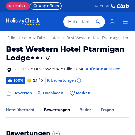
%
Deals
App öffnen
Kontakt
Hotel, Reiseziel
b
Dillon Urlaub
Dillon Hotels
Best Western Hotel Ptarmigan Lodge
Best Western Hotel Ptarmigan
Lodge
Lake Dillon Drive 652 80435 Dillon USA
Auf Karte anzeigen
16
Bewertungen
100%
5,1
/ 6
Bewerten
Hochladen
Merken
Hotelübersicht
Bewertungen
Bilder
Fragen
Bewertungen
(
16
)