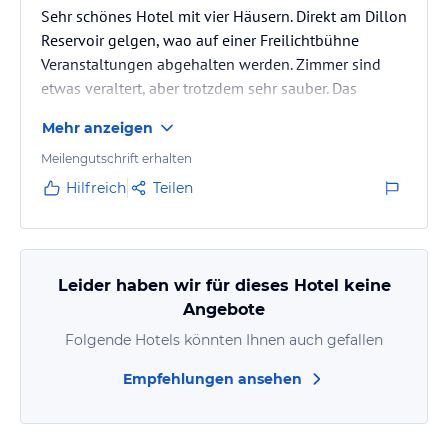
Sehr schönes Hotel mit vier Häusern. Direkt am Dillon
Reservoir gelgen, wao auf einer Freilichtbühne
Veranstaltungen abgehalten werden. Zimmer sind
etwas veraltert, aber trotzdem sehr sauber. Das
Frühstück lässt keine Wünsche offen. Für die Lage ein
Mehr anzeigen
angemessener Preis. Kostenlose Parkplätze.
Meilengutschrift erhalten
Hilfreich
Teilen
Leider haben wir für dieses Hotel keine
Angebote
Folgende Hotels könnten Ihnen auch gefallen
Empfehlungen ansehen