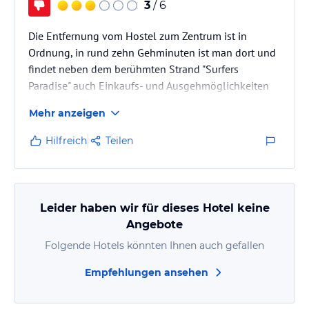
3
/ 6
Die Entfernung vom Hostel zum Zentrum ist in
Ordnung, in rund zehn Gehminuten ist man dort und
findet neben dem berühmten Strand "Surfers
Paradise" auch Einkaufs- und Ausgehmöglichkeiten
zu genüge.
Mehr anzeigen
Das Hostel bietet eine eigene Bar mit Getränken und
auch teilweise Speisen an, BYO Alkohol ist jedoch
Hilfreich
Teilen
nicht gestattet. Zudem bietet die Unterkunft einen
eigenen Pool. Die Küche war jedoch in meinen Augen
- neben den schlecht gelüfteten Räumen - das größte
Manko. Es gab kaum Teller und Besteck und die
Leider haben wir für dieses Hotel keine
Küche war in…
Angebote
Folgende Hotels könnten Ihnen auch gefallen
Empfehlungen ansehen