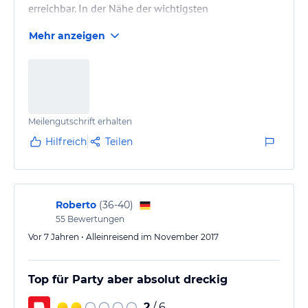
erreichbar. In der Nähe der wichtigsten
Unterhaltungsorte, Supermärkte, Cafés und
Mehr anzeigen
Geschäfte, Straßenbahnhaltestellen. Trotz des
geringen Komforts, im Allgemeinen, angesichts des
günstigen Preises, habe ich keine Beschwerden. Das
Hostel ist hauptsächlich für junge Leute gedacht.
Meilengutschrift erhalten
Hilfreich
Teilen
Roberto
(
36-40
)
55
Bewertungen
Vor 7 Jahren • Alleinreisend im November 2017
Top für Party aber absolut dreckig
2
/ 6