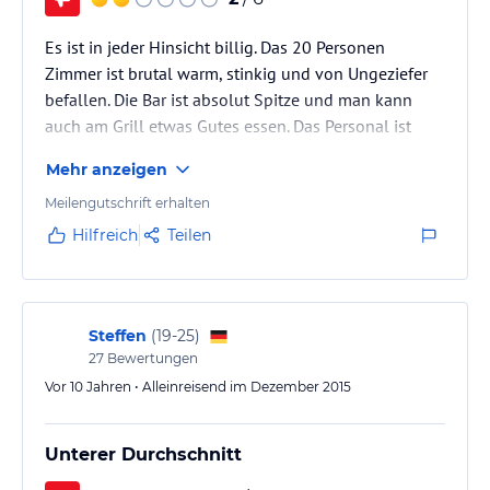
Es ist in jeder Hinsicht billig. Das 20 Personen
Zimmer ist brutal warm, stinkig und von Ungeziefer
befallen. Die Bar ist absolut Spitze und man kann
auch am Grill etwas Gutes essen. Das Personal ist
super freundlich und die Gäste sehr angenehm.
Mehr anzeigen
Leider scheitert es extrem an Sauberkeit
Meilengutschrift erhalten
Hilfreich
Teilen
Steffen
(
19-25
)
27
Bewertungen
Vor 10 Jahren • Alleinreisend im Dezember 2015
Unterer Durchschnitt