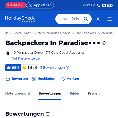
%
Deals
App öffnen
Kontakt
Hotel, Reiseziel
Urlaub
Gold Coast - Surfers Paradise Hotels
Backpackers In Paradise
Backpackers In Paradise
40 Peninsular Drive 4217 Gold Coast Australien
Auf Karte anzeigen
3
Bewertungen
99%
3,9
/ 6
Bewerten
Hochladen
Merken
Hotelübersicht
Bewertungen
Bilder
Fragen
Bewertungen
(
3
)