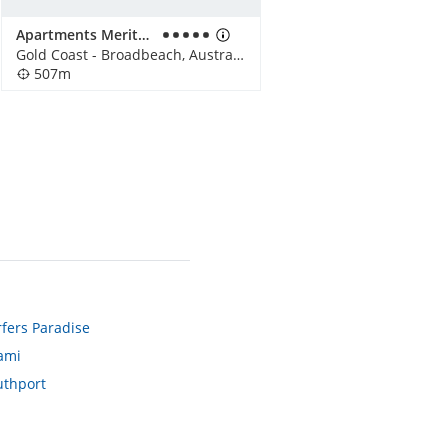
Apartments Meriton - Gold Coast
Gold Coast - Broadbeach, Australien
507m
rfers Paradise
ami
uthport