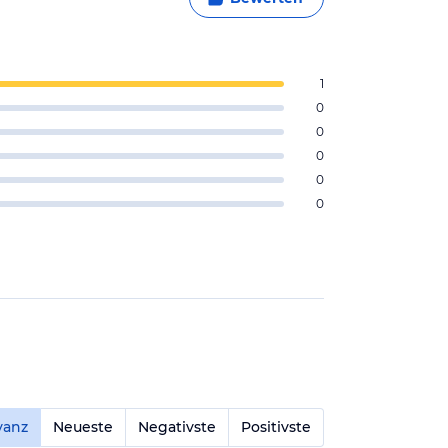
1
0
0
0
0
0
vanz
Neueste
Negativste
Positivste