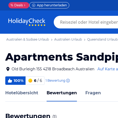
%
Deals
App herunterladen
Australien & Südsee Urlaub
Australien Urlaub
Queensland Urlaub
Apartments Sandpi
Old Burleigh 155 4218 Broadbeach Australien
Auf Karte 
100%
6
/ 6
1
Bewertung
Hotelübersicht
Bewertungen
Fragen
Bewertungen
(
1
)