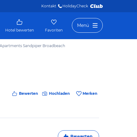
Kontakt
HolidayCheck 
Menü
Hotel bewerten
Favoriten
Apartments Sandpiper Broadbeach
Bewerten
Hochladen
Merken
Bewerten