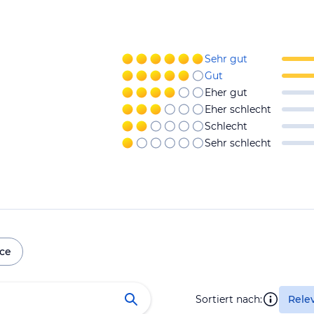
Sehr gut
Gut
Eher gut
Eher schlecht
Schlecht
Sehr schlecht
ice
Sortiert nach:
Rele