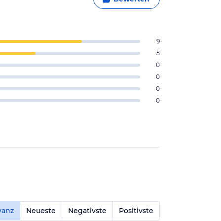
9
5
0
0
0
0
vanz
Neueste
Negativste
Positivste