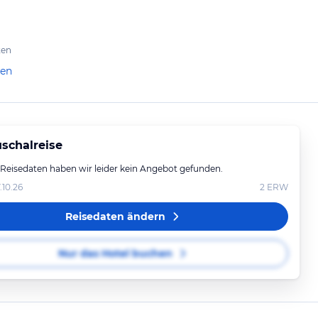
ten
len
schalreise
 Reisedaten haben wir leider kein Angebot gefunden.
.10.26
2
ERW
Reisedaten ändern
Nur das Hotel buchen