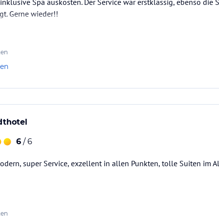
nklusive Spa auskosten. Der Service war erstklassig, ebenso die S
gt. Gerne wieder!!
ten
len
dthotel
6
/ 6
ern, super Service, exzellent in allen Punkten, tolle Suiten im Al
ten