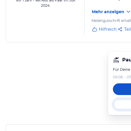
Vor 1 Jahr • Verreist als Paar im Juli
2024
Mehr anzeigen
Meilengutschrift erhal
Hilfreich
Tei
Pau
Für Deine
09.08. - 07