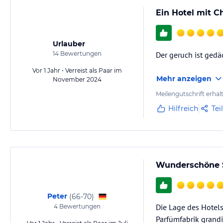
Ein Hotel mit C
Urlauber
14
Bewertungen
Der geruch ist gedäc
Vor 1 Jahr • Verreist als Paar im
Mehr anzeigen
November 2024
Meilengutschrift erhal
Hilfreich
Tei
Wunderschöne S
Peter
(
66-70
)
Die Lage des Hotels
4
Bewertungen
Parfümfabrik grandi