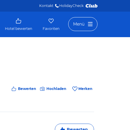
Kontakt
HolidayCheck 
Menü
Hotel bewerten
Favoriten
Bewerten
Hochladen
Merken
Bewerten