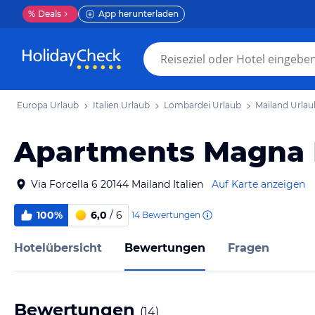
%
Deals
App herunterladen
Europa Urlaub
Italien Urlaub
Lombardei Urlaub
Mailand Urlau
Apartments Magna P
Via Forcella 6 20144 Mailand Italien
Auf Karte anzeigen
100%
6,0
/ 6
14
Bewertungen
Hotelübersicht
Bewertungen
Fragen
Bewertungen
(
14
)