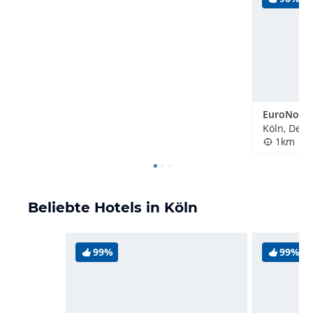
Köln, Deut
1km
Beliebte Hotels in Köln
99%
99%