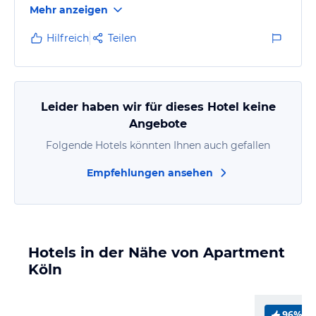
Mehr anzeigen
angemessen. Für ein bis zwei Nächte ok. Relativ
unzentral.
Hilfreich
Teilen
Nette Vermieterin, sehr unkompliziert
Leider haben wir für dieses Hotel keine
Angebote
Folgende Hotels könnten Ihnen auch gefallen
Empfehlungen ansehen
Hotels in der Nähe von Apartment
Köln
96%