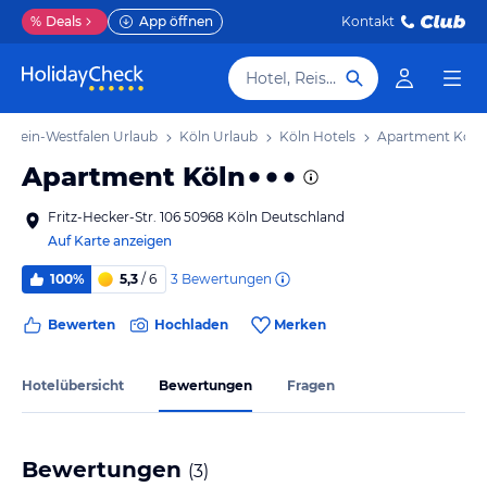
%
Deals
App öffnen
Kontakt
Hotel, Reiseziel
drhein-Westfalen Urlaub
Köln Urlaub
Köln Hotels
Apartment Köln
Apartment Köln
Fritz-Hecker-Str. 106 50968 Köln Deutschland
Auf Karte anzeigen
3
Bewertungen
100%
5,3
/ 6
Bewerten
Hochladen
Merken
Hotelübersicht
Bewertungen
Fragen
Bewertungen
(
3
)