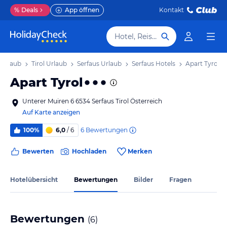
%
Deals
App öffnen
Kontakt
Hotel, Reiseziel
 Urlaub
Tirol Urlaub
Serfaus Urlaub
Serfaus Hotels
Apart Tyrol
Apart Tyrol
Unterer Muiren 6 6534 Serfaus Tirol Österreich
Auf Karte anzeigen
6
Bewertungen
100%
6,0
/ 6
Bewerten
Hochladen
Merken
Hotelübersicht
Bewertungen
Bilder
Fragen
Bewertungen
(
6
)