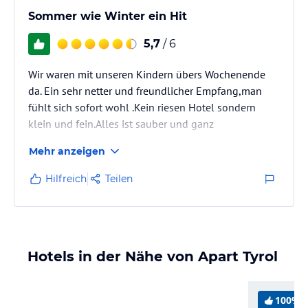
Sommer wie Winter ein Hit
5,7
/ 6
Wir waren mit unseren Kindern übers Wochenende
da. Ein sehr netter und freundlicher Empfang,man
fühlt sich sofort wohl .Kein riesen Hotel sondern
klein und fein.Alles ist sauber und ganz
gemütlich.Wir waren auch im Sommer schon einmal
Mehr anzeigen
in diesem Haus.Ob Sommer oder Winter - es gibt
immer ein großes
Hilfreich
Teilen
Angebot an Freizeitaktivitäten.Wir werden sicher
wieder kommen.
Elisabeth
Hotels in der Nähe von Apart Tyrol
100%