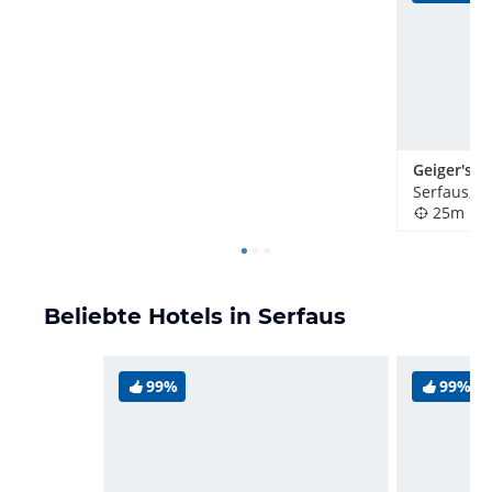
Serfaus, Ö
25m
Beliebte Hotels in Serfaus
99%
99%