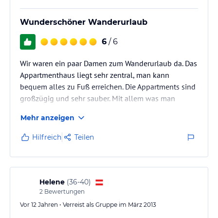
Wunderschöner Wanderurlaub
6
/ 6
Wir waren ein paar Damen zum Wanderurlaub da. Das
Appartmenthaus liegt sehr zentral, man kann
bequem alles zu Fuß erreichen. Die Appartments sind
großzügig und sehr sauber. Mit allem was man
braucht ausgestattet und sehr liebevoll eingerichtet.
Mehr anzeigen
Wir kommen bestimmt wieder und freuen uns schon
aufs nächste mal.
Hilfreich
Teilen
Helene
(
36-40
)
2
Bewertungen
Vor 12 Jahren • Verreist als Gruppe im März 2013