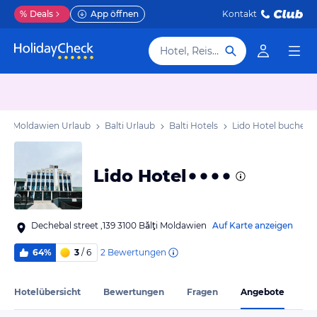
%
Deals
App öffnen
Kontakt
Hotel, Reiseziel
Moldawien Urlaub
Balti Urlaub
Balti Hotels
Lido Hotel
buchen
Lido Hotel
Dechebal street ,139 3100 Bălţi Moldawien
Auf Karte anzeigen
2
Bewertungen
64%
3
/ 6
Hotelübersicht
Bewertungen
Fragen
Angebote