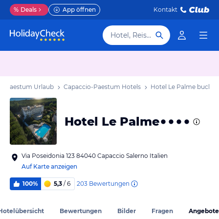
%
Deals
App öffnen
Kontakt
Hotel, Reiseziel
o-Paestum Urlaub
Capaccio-Paestum Hotels
Hotel Le Palme
buche
Hotel Le Palme
Via Poseidonia 123 84040 Capaccio Salerno Italien
Auf Karte anzeigen
203
Bewertungen
100%
5,3
/ 6
Hotelübersicht
Bewertungen
Bilder
Fragen
Angebote