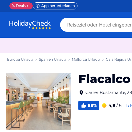
%
Deals
App herunterladen
Europa Urlaub
Spanien Urlaub
Mallorca Urlaub
Cala Rajada Ur
Flacalc
Carrer Bustamante, 39
88%
4,9
/ 6
1.31