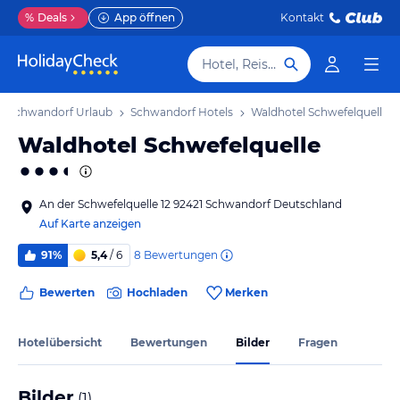
%
Deals
App öffnen
Kontakt
Hotel, Reiseziel
Schwandorf Urlaub
Schwandorf Hotels
Waldhotel Schwefelquelle
Waldhotel Schwefelquelle
An der Schwefelquelle 12 92421 Schwandorf Deutschland
Auf Karte anzeigen
8
Bewertungen
91%
5,4
/ 6
Bewerten
Hochladen
Merken
Hotelübersicht
Bewertungen
Bilder
Fragen
Bilder
(
1
)