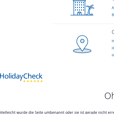
A
B
H
H
H
Oh
Vielleicht wurde die Seite umbenannt oder sie ist gerade nicht er