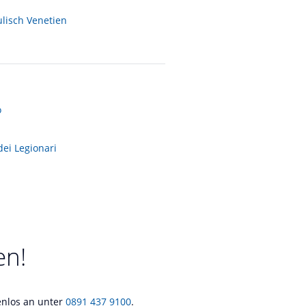
ulisch Venetien
o
dei Legionari
en!
tenlos an unter
0891 437 9100
.