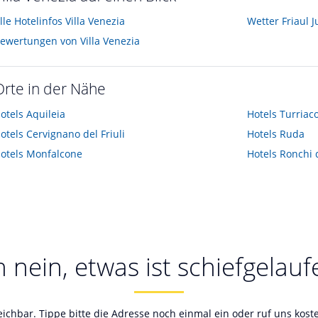
lle Hotelinfos Villa Venezia
Wetter Friaul J
ewertungen von Villa Venezia
Orte in der Nähe
otels
Aquileia
Hotels
Turriac
otels
Cervignano del Friuli
Hotels
Ruda
otels
Monfalcone
Hotels
Ronchi 
 nein, etwas ist schiefgelauf
reichbar. Tippe bitte die Adresse noch einmal ein oder ruf uns kos