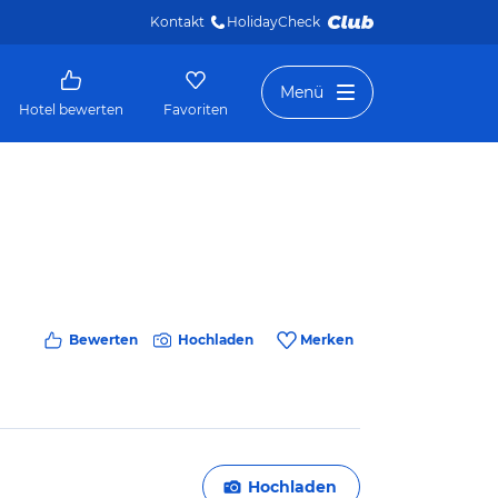
Kontakt
HolidayCheck 
Menü
Hotel bewerten
Favoriten
Bewerten
Hochladen
Merken
Hochladen