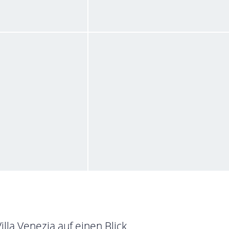
te Terrasse
Zimmer
reist im Juli 2015
von Christine • Verreist im Mai 2015
Villa Venezia
ist im Oktober 2012
von Werner • Verreist im Oktober 2012
illa Venezia auf einen Blick