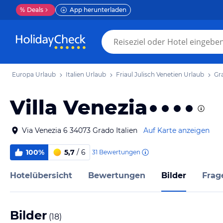
%
Deals
App herunterladen
Europa Urlaub
Italien Urlaub
Friaul Julisch Venetien Urlaub
Gr
Villa Venezia
Via Venezia 6 34073 Grado Italien
Auf Karte anzeigen
100%
5,7
/ 6
31
Bewertungen
Hotelübersicht
Bewertungen
Bilder
Frag
Bilder
(
18
)