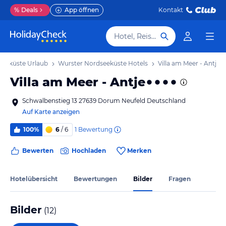
%
Deals
App öffnen
Kontakt
Hotel, Reiseziel
seeküste Urlaub
Wurster Nordseeküste Hotels
Villa am Meer - Antje
Villa am Meer - Antje
Schwalbenstieg 13 27639 Dorum Neufeld Deutschland
Auf Karte anzeigen
1
Bewertung
100%
6
/ 6
Bewerten
Hochladen
Merken
Hotelübersicht
Bewertungen
Bilder
Fragen
Bilder
(
12
)