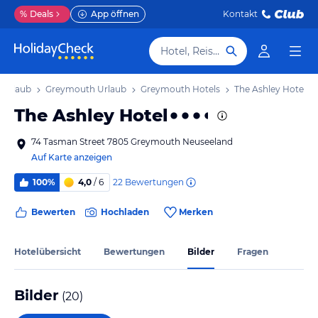
%
Deals
App öffnen
Kontakt
Hotel, Reiseziel
l Urlaub
Greymouth Urlaub
Greymouth Hotels
The Ashley Hotel
The Ashley Hotel
74 Tasman Street 7805 Greymouth Neuseeland
Auf Karte anzeigen
22
Bewertungen
100%
4,0
/ 6
Bewerten
Hochladen
Merken
Hotelübersicht
Bewertungen
Bilder
Fragen
Bilder
(
20
)