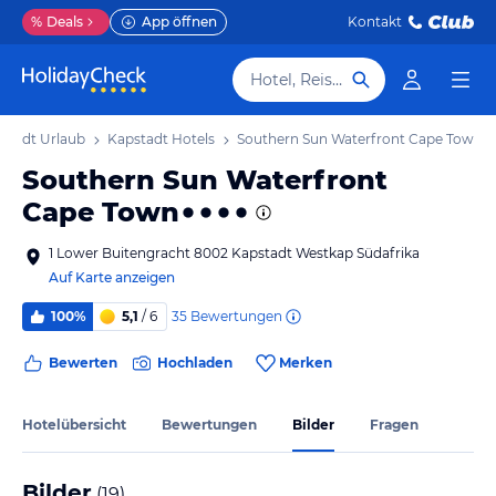
%
Deals
App öffnen
Kontakt
Hotel, Reiseziel
stadt Urlaub
Kapstadt Hotels
Southern Sun Waterfront Cape Town
Southern Sun Waterfront
Cape Town
1 Lower Buitengracht 8002 Kapstadt Westkap Südafrika
Auf Karte anzeigen
35
Bewertungen
100%
5,1
/ 6
Bewerten
Hochladen
Merken
Hotelübersicht
Bewertungen
Bilder
Fragen
Bilder
(
19
)