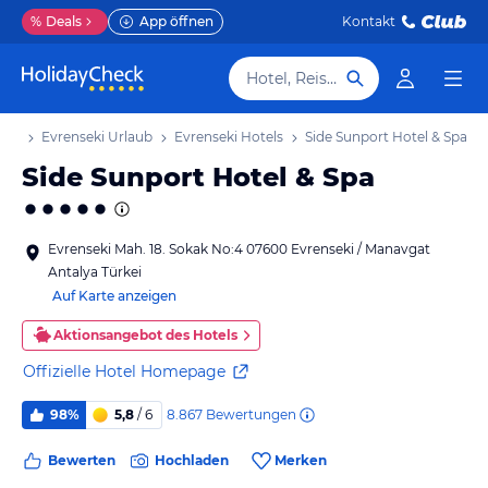
%
Deals
App öffnen
Kontakt
Hotel, Reiseziel
aub
Evrenseki Urlaub
Evrenseki Hotels
Side Sunport Hotel & Spa
Side Sunport Hotel & Spa
Evrenseki Mah. 18. Sokak No:4 07600 Evrenseki / Manavgat
Antalya Türkei
Auf Karte anzeigen
Aktionsangebot des Hotels
Offizielle Hotel Homepage
8.867
Bewertungen
98%
5,8
/ 6
Bewerten
Hochladen
Merken