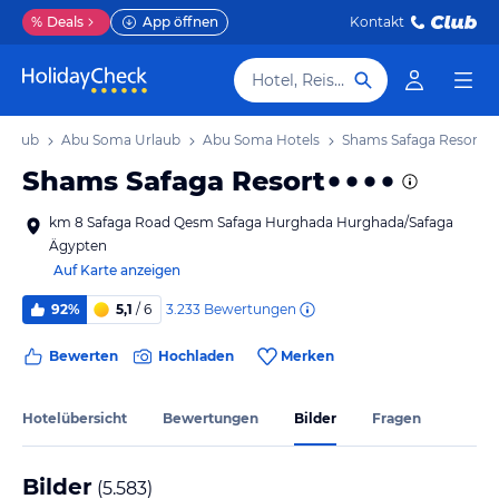
%
Deals
App öffnen
Kontakt
Hotel, Reiseziel
Urlaub
Abu Soma Urlaub
Abu Soma Hotels
Shams Safaga Resort
Shams Safaga Resort
km 8 Safaga Road Qesm Safaga Hurghada Hurghada/Safaga
Ägypten
Auf Karte anzeigen
3.233
Bewertungen
92%
5,1
/ 6
Bewerten
Hochladen
Merken
Hotelübersicht
Bewertungen
Bilder
Fragen
Bilder
(
5.583
)