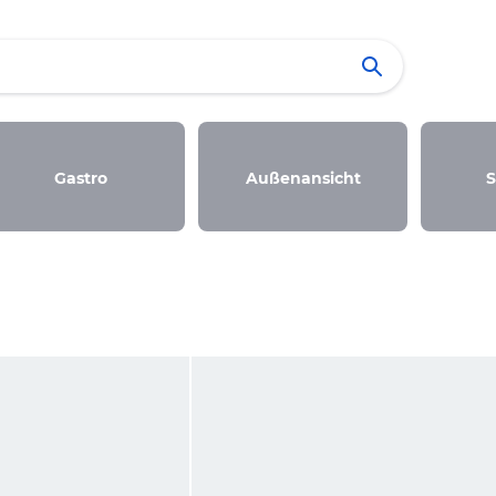
Gastro
Außenansicht
S