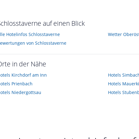
ühstücks-Buffet
reist im August 2023
Schlosstaverne auf einen Blick
lle Hotelinfos Schlosstaverne
Wetter Oberös
ewertungen von Schlosstaverne
Orte in der Nähe
otels
Kirchdorf am Inn
Hotels
Simbach
otels
Prienbach
Hotels
Mauerk
otels
Niedergottsau
Hotels
Stuben