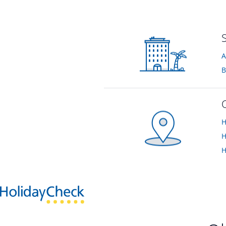
Sonstiges
Wunderbares Fr
von Claudio J • Verreist im August 2023
von Claudio J • Ver
A
B
H
H
H