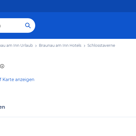
au am Inn Urlaub
Braunau am Inn Hotels
Schlosstaverne
f Karte anzeigen
en