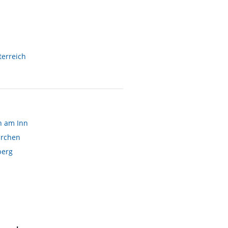
terreich
 am Inn
irchen
berg