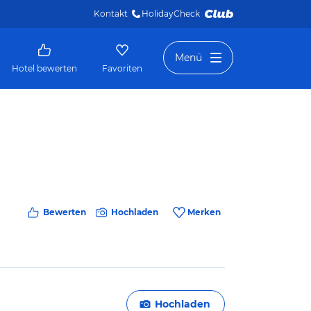
Kontakt
HolidayCheck 
Menü
Hotel bewerten
Favoriten
Bewerten
Hochladen
Merken
Hochladen