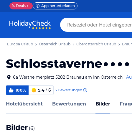
%
Deals
App herunterladen
Europa Urlaub
Österreich Urlaub
Oberösterreich Urlaub
Braun
Schlosstaverne
6a Wertheimerplatz 5282 Braunau am Inn Österreich
Au
100%
5,4
/ 6
3
Bewertungen
Hotelübersicht
Bewertungen
Bilder
Frag
Bilder
(
6
)