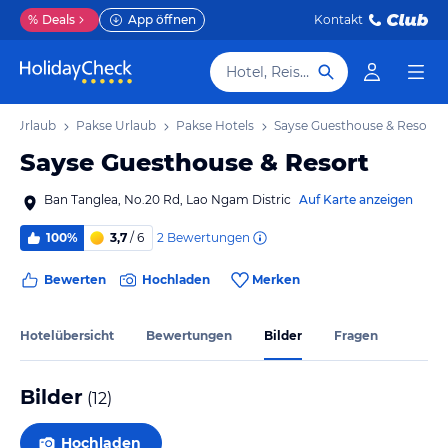
%
Deals
App öffnen
Kontakt
Hotel, Reiseziel
os Urlaub
Pakse Urlaub
Pakse Hotels
Sayse Guesthouse & Resort
Sayse Guesthouse & Resort
Ban Tanglea, No.20 Rd, Lao Ngam Distric
Auf Karte anzeigen
2
Bewertungen
100%
3,7
/ 6
Bewerten
Hochladen
Merken
Hotelübersicht
Bewertungen
Bilder
Fragen
Bilder
(
12
)
Hochladen