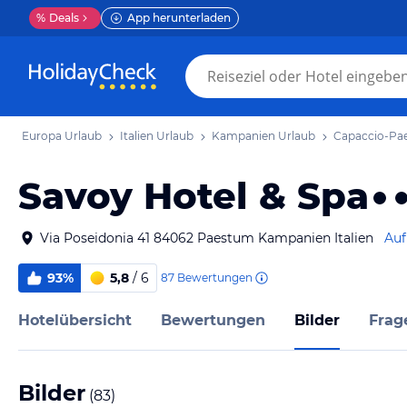
%
Deals
App herunterladen
Europa Urlaub
Italien Urlaub
Kampanien Urlaub
Capaccio-Pa
Savoy Hotel & Spa
Via Poseidonia 41 84062 Paestum Kampanien Italien
Auf
93%
5,8
/ 6
87
Bewertungen
Hotelübersicht
Bewertungen
Bilder
Frag
Bilder
(
83
)