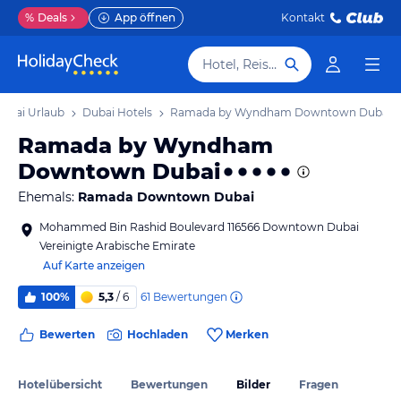
%
Deals
App öffnen
Kontakt
Hotel, Reiseziel
ubai Urlaub
Dubai Hotels
Ramada by Wyndham Downtown Dubai
Ramada by Wyndham
Downtown Dubai
Ehemals:
Ramada Downtown Dubai
Mohammed Bin Rashid Boulevard 116566 Downtown Dubai
Vereinigte Arabische Emirate
Auf Karte anzeigen
61
Bewertungen
100%
5,3
/ 6
Bewerten
Hochladen
Merken
Hotelübersicht
Bewertungen
Bilder
Fragen